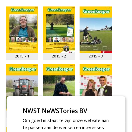
2015 - 1
2015 - 2
2015 - 3
NWST NeWSTories BV
2015 - 4
2015 - 5
2015 - 6
Om goed in staat te zijn onze website aan
te passen aan de wensen en interesses