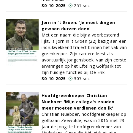
30-10-2025
251 sec
Jorn in 't Groen: 'Je moet dingen
gewoon durven doen'
Met een naam die bijna voorbestemd
lijkt, is Jorn in 't Groen (22) bezig aan een
indrukwekkend traject binnen het vak van
greenkeeper. Zijn carrière leest als
avontuurlijk jongensboek, van zijn eerste
ervaringen op het Efteling Golfpark tot
zijn huidige functies bij De Enk.
30-10-2025
307 sec
Hoofdgreenkeeper Christian
Nueboer: 'Mijn collega's zouden
meer moeten verdienen dan ik'
Christian Nueboer, hoofdgreenkeeper op
golfbaan Zeewolde, was in 2015 met 23
jaar de jongste hoofdgreenkeeper van
Nederland. Sinds die tijd leidt hij zijn