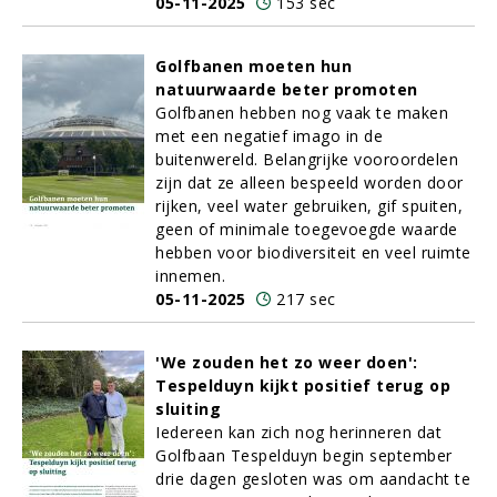
05-11-2025
153 sec
Golfbanen moeten hun
natuurwaarde beter promoten
Golfbanen hebben nog vaak te maken
met een negatief imago in de
buitenwereld. Belangrijke vooroordelen
zijn dat ze alleen bespeeld worden door
rijken, veel water gebruiken, gif spuiten,
geen of minimale toegevoegde waarde
hebben voor biodiversiteit en veel ruimte
innemen.
05-11-2025
217 sec
'We zouden het zo weer doen':
Tespelduyn kijkt positief terug op
sluiting
Iedereen kan zich nog herinneren dat
Golfbaan Tespelduyn begin september
drie dagen gesloten was om aandacht te