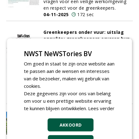
vragen voor een veilige werkomgeving
en respect voor de greenkeepers.
04-11-2025
172 sec
Greenkeepers onder vuur: uitslag
enquête: greenkeepers ervaren hun
werk regelmatig als onveilig
Greenkeepers zorgen dagelijks dat
NWST NeWSTories BV
golfbanen in topconditie zijn. Toch blijkt
Om goed in staat te zijn onze website aan
uit een enquête van dit vakblad dat zij
te passen aan de wensen en interesses
hun werk regelmatig als gevaarlijk
ervaren. De meerderheid voelt zich
van de bezoeker, maken wij gebruik van
geregeld onveilig door het gedrag van
cookies.
golfers.
Deze gegevens zijn voor ons van belang
03-11-2025
183 sec
om voor u een prettige website ervaring
te kunnen blijven ontwikkelen.
Lees verder
William Boogaarts (Barenbrug):
'Biodiversiteit en bespeelbaarheid
AKKOORD
hoeven elkaar niet te bijten'
Technisch specialist bij Barenbrug