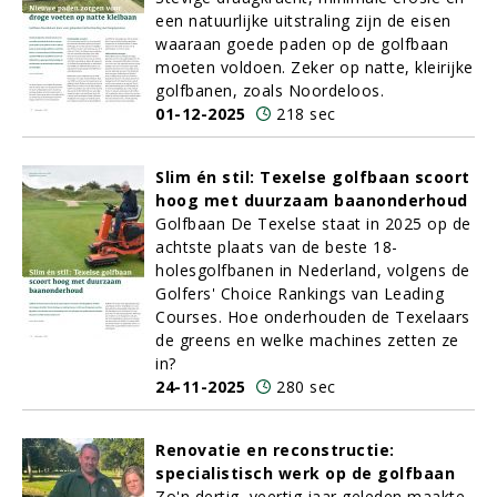
een natuurlijke uitstraling zijn de eisen
waaraan goede paden op de golfbaan
moeten voldoen. Zeker op natte, kleirijke
golfbanen, zoals Noordeloos.
01-12-2025
218 sec
Slim én stil: Texelse golfbaan scoort
hoog met duurzaam baanonderhoud
Golfbaan De Texelse staat in 2025 op de
achtste plaats van de beste 18-
holesgolfbanen in Nederland, volgens de
Golfers' Choice Rankings van Leading
Courses. Hoe onderhouden de Texelaars
de greens en welke machines zetten ze
in?
24-11-2025
280 sec
Renovatie en reconstructie:
specialistisch werk op de golfbaan
Zo'n dertig, veertig jaar geleden maakte