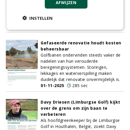
William Boogaarts geeft erkenning aan
AFWIJZEN
de traditionele kijk van greenkeepers die
schrikken van onkruiden, en laat ook zien
INSTELLEN
dat bloemen prima kunnen werken.
02-11-2025
187 sec
Gefaseerde renovatie houdt kosten
beheersbaar
Golfbanen ondervinden steeds vaker de
nadelen van hun verouderde
beregeningssystemen. Storingen,
lekkages en waterverspilling maken
duidelijk dat renovatie onvermijdelijk is.
01-11-2025
285 sec
Davy Driesen (Limburgse Golf) kijkt
over de grens om zijn baan te
verbeteren
Als hoofdgreenkeeper bij de Limburgse
Golf in Houthalen, België, zoekt Davy