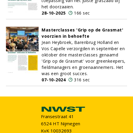
toepassing van het juiste graszaad bij
het doorzaaien.
28-10-2025
166 sec
Masterclasses 'Grip op de Grasmat'
voorzien in behoefte
Jean Heybroek, Barenbrug Holland en
Vos Capelle verzorgden in september en
oktober drie masterclasses genaamd
'Grip op de Grasmat' voor greenkeepers,
fieldmanagers en groenaannemers. Het
was een groot succes.
07-10-2024
316 sec
Fransestraat 41
6524 HT Nijmegen
KvK 10032693