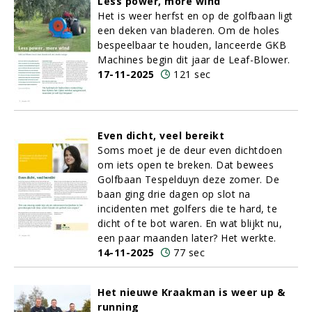
Less power, more wind
Het is weer herfst en op de golfbaan ligt
een deken van bladeren. Om de holes
bespeelbaar te houden, lanceerde GKB
Machines begin dit jaar de Leaf-Blower.
17-11-2025
121 sec
Even dicht, veel bereikt
Soms moet je de deur even dichtdoen
om iets open te breken. Dat bewees
Golfbaan Tespelduyn deze zomer. De
baan ging drie dagen op slot na
incidenten met golfers die te hard, te
dicht of te bot waren. En wat blijkt nu,
een paar maanden later? Het werkte.
14-11-2025
77 sec
Het nieuwe Kraakman is weer up &
running