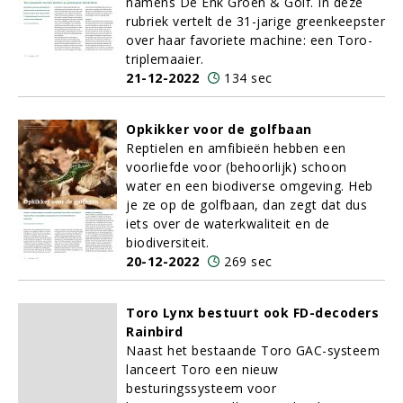
namens De Enk Groen & Golf. In deze
rubriek vertelt de 31-jarige greenkeepster
over haar favoriete machine: een Toro-
triplemaaier.
21-12-2022
134 sec
Opkikker voor de golfbaan
Reptielen en amfibieën hebben een
voorliefde voor (behoorlijk) schoon
water en een biodiverse omgeving. Heb
je ze op de golfbaan, dan zegt dat dus
iets over de waterkwaliteit en de
biodiversiteit.
20-12-2022
269 sec
Toro Lynx bestuurt ook FD-decoders
Rainbird
Naast het bestaande Toro GAC-systeem
lanceert Toro een nieuw
besturingssysteem voor