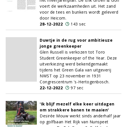
het meerjarenplan. De Enk Groen & Golf
voert de werkzaamheden uit. Het zand
voor de tees en bunkers wordt geleverd
door Heicom.
28-12-2022
143 sec
Duwtje in de rug voor ambitieuze
jonge greenkeeper
Glen Russell is verkozen tot Toro
Student Greenkeeper of the Year. Deze
uitverkiezing werd bekendgemaakt
tijdens het Green Gala van uitgeverij
NWST op 23 november in 1931
Congrescentrum 's-Hertogenbosch.
22-12-2022
97 sec
'Ik blijf mezelf elke keer uitdagen
om strakkere banen te maaien'
Desirée Mouw werkt sinds anderhalf jaar
op golfbaan Het Rijk van Nunspeet