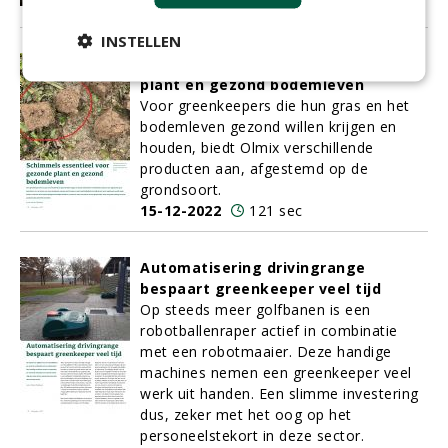
16-12-2022
40 sec
INSTELLEN
Schimmels essentieel voor gezonde
plant en gezond bodemleven
Voor greenkeepers die hun gras en het
bodemleven gezond willen krijgen en
houden, biedt Olmix verschillende
producten aan, afgestemd op de
grondsoort.
15-12-2022
121 sec
Automatisering drivingrange
bespaart greenkeeper veel tijd
Op steeds meer golfbanen is een
robotballenraper actief in combinatie
met een robotmaaier. Deze handige
machines nemen een greenkeeper veel
werk uit handen. Een slimme investering
dus, zeker met het oog op het
personeelstekort in deze sector.