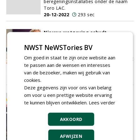
beregeningsinstallaties onder de naam
Toro LAC.
20-12-2022
293 sec
Nieuwe wetgeving schudt
meststoffenmarkt op
Sinds deze zomer is de nieuwe Europese
NWST NeWSTories BV
wetgeving op het gebied van
Om goed in staat te zijn onze website aan
meststoffen van kracht. In de markt is dit
te passen aan de wensen en interesses
bij velen nog onbekend, maar uiteindelijk
zal iedereen eraan moeten geloven.
van de bezoeker, maken wij gebruik van
19-12-2022
169 sec
cookies.
Deze gegevens zijn voor ons van belang
om voor u een prettige website ervaring
Ambassadeurs van het vak
te kunnen blijven ontwikkelen.
Lees verder
Greenkeeper of the Year 2022 Marco
Blom won niet alleen deze titel tijdens
het Green Gala van uitgeverij NWST,
AKKOORD
maar werd ook ambassadeur van het
vak. Deze eer viel ook de andere
genomineerden ten deel.
AFWIJZEN