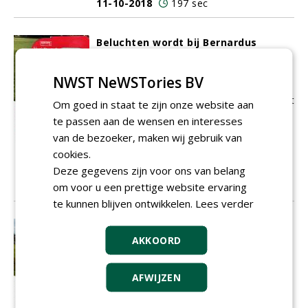
11-10-2018
197 sec
Beluchten wordt bij Bernardus
gedaan met de Redexim Verti-Drain
Het onderhoud van een gloednieuwe
NWST NeWSTories BV
golfbaan als Bernardus vergt veel van
greenkeepers. Voor de vele taken waaruit
Om goed in staat te zijn onze website aan
het greenkeepersvak bestaat, worden
te passen aan de wensen en interesses
dan ook de beste machines gebruikt. Een
van de bezoeker, maken wij gebruik van
machine die bij Bernardus al een tijd
cookies.
gebruikt wordt om te beluchten is de
Deze gegevens zijn voor ons van belang
Redexim Verti-Drain 7461.
om voor u een prettige website ervaring
10-10-2018
85 sec
te kunnen blijven ontwikkelen.
Lees verder
Klaar voor de toekomst en oog voor
AKKOORD
detail
Topkwaliteit was de opdracht bij de
aanleg en grow-in van Bernardus Golf in
AFWIJZEN
Cromvoirt. Greenkeeper nodigde een
deskundige uit om de toekomstige KLM