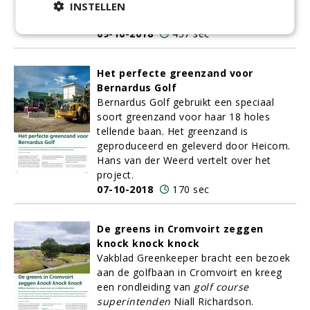
Open-baan als mystery guest te
INSTELLEN
beoordelen.
09-10-2018
457 sec
Het perfecte greenzand voor
Bernardus Golf
Bernardus Golf gebruikt een speciaal
soort greenzand voor haar 18 holes
tellende baan. Het greenzand is
geproduceerd en geleverd door Heicom.
Hans van der Weerd vertelt over het
project.
07-10-2018
170 sec
De greens in Cromvoirt zeggen
knock knock knock
Vakblad Greenkeeper bracht een bezoek
aan de golfbaan in Cromvoirt en kreeg
een rondleiding van
golf course
superintenden
Niall Richardson.