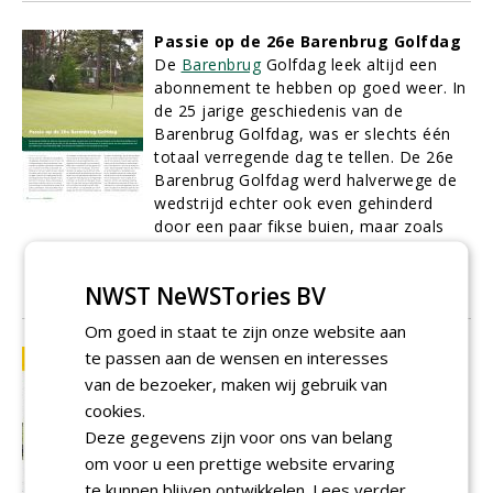
Passie op de 26e Barenbrug Golfdag
De
Barenbrug
Golfdag leek altijd een
abonnement te hebben op goed weer. In
de 25 jarige geschiedenis van de
Barenbrug Golfdag, was er slechts één
totaal verregende dag te tellen. De 26e
Barenbrug Golfdag werd halverwege de
wedstrijd echter ook even gehinderd
door een paar fikse buien, maar zoals
(bijna) altijd, werd de dag weer
afgesloten in het zonnetje op het terras!
NWST NeWSTories BV
01-06-2014
13 sec
Om goed in staat te zijn onze website aan
te passen aan de wensen en interesses
Gemalen kip
Er zijn een paar dingen die je moet
van de bezoeker, maken wij gebruik van
weten. Sommige hiervan kunnen bij jou
cookies.
heel gevoelig liggen. Het gaat namelijk
Deze gegevens zijn voor ons van belang
over jouw golfbaan, dat kleine stukje
om voor u een prettige website ervaring
Nederland dat je zo goed mogelijk
te kunnen blijven ontwikkelen.
Lees verder