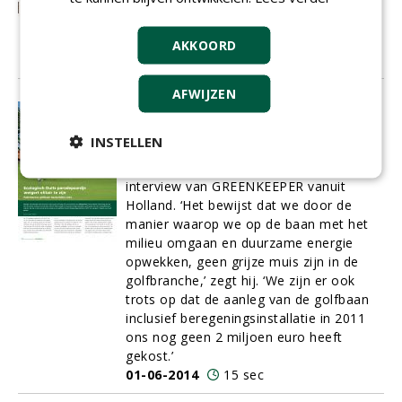
probeert te onderhouden, waar je elke
dag je best voor doet om het zo mooi
en glad en groen mogelijk te houden.
AKKOORD
01-06-2014
11 sec
AFWIJZEN
Ecologisch Duits paradepaardje
weigert elitair te zijn
INSTELLEN
Manager Tim Schrader toont zich zeer
verrast op de aanvraag voor een
interview van GREENKEEPER vanuit
Holland. ‘Het bewijst dat we door de
manier waarop we op de baan met het
milieu omgaan en duurzame energie
opwekken, geen grijze muis zijn in de
golfbranche,’ zegt hij. ‘We zijn er ook
trots op dat de aanleg van de golfbaan
inclusief beregeningsinstallatie in 2011
ons nog geen 2 miljoen euro heeft
gekost.’
01-06-2014
15 sec