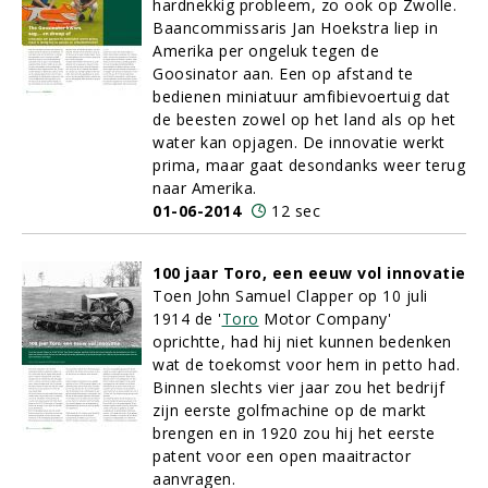
hardnekkig probleem, zo ook op Zwolle.
Baancommissaris Jan Hoekstra liep in
Amerika per ongeluk tegen de
Goosinator aan. Een op afstand te
bedienen miniatuur amfibievoertuig dat
de beesten zowel op het land als op het
water kan opjagen. De innovatie werkt
prima, maar gaat desondanks weer terug
naar Amerika.
01-06-2014
12 sec
100 jaar Toro, een eeuw vol innovatie
Toen John Samuel Clapper op 10 juli
1914 de '
Toro
Motor Company'
oprichtte, had hij niet kunnen bedenken
wat de toekomst voor hem in petto had.
Binnen slechts vier jaar zou het bedrijf
zijn eerste golfmachine op de markt
brengen en in 1920 zou hij het eerste
patent voor een open maaitractor
aanvragen.