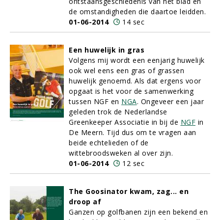
ontstaansgeschiedenis van het blad en
de omstandigheden die daartoe leidden.
01-06-2014
14 sec
Een huwelijk in gras
Volgens mij wordt een eenjarig huwelijk
ook wel eens een gras of grassen
huwelijk genoemd. Als dat ergens voor
opgaat is het voor de samenwerking
tussen NGF en
NGA
. Ongeveer een jaar
geleden trok de Nederlandse
Greenkeeper Associatie in bij de
NGF
in
De Meern. Tijd dus om te vragen aan
beide echtelieden of de
wittebroodsweken al over zijn.
01-06-2014
12 sec
The Goosinator kwam, zag... en
droop af
Ganzen op golfbanen zijn een bekend en