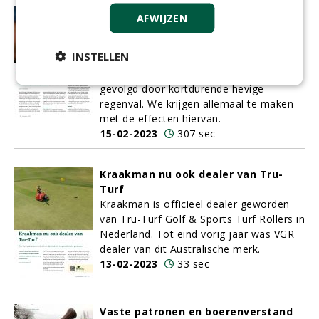
Waterverbruik reduceren met kennis
AFWIJZEN
en technologie
Steeds vaker worden we geconfronteerd
INSTELLEN
met de effecten van het veranderende
klimaat. Langere periodes van droogte,
gevolgd door kortdurende hevige
regenval. We krijgen allemaal te maken
met de effecten hiervan.
15-02-2023
307 sec
Kraakman nu ook dealer van Tru-
Turf
Kraakman is officieel dealer geworden
van Tru-Turf Golf & Sports Turf Rollers in
Nederland. Tot eind vorig jaar was VGR
dealer van dit Australische merk.
13-02-2023
33 sec
Vaste patronen en boerenverstand