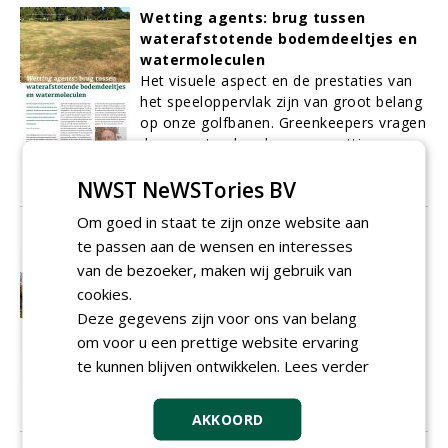
Wetting agents: brug tussen
waterafstotende bodemdeeltjes en
watermoleculen
Het visuele aspect en de prestaties van
het speeloppervlak zijn van groot belang
op onze golfbanen. Greenkeepers vragen
daarom steeds vaker naar wetting
agents.
NWST NeWSTories BV
21-02-2023
340 sec
Om goed in staat te zijn onze website aan
Hevige regen zet golfbaan onder
te passen aan de wensen en interesses
water
van de bezoeker, maken wij gebruik van
Op Golfbaan Kralingen zijn ze wel
cookies.
gewend aan wateroverlast, omdat de
Deze gegevens zijn voor ons van belang
baan nu eenmaal zeven meter onder
om voor u een prettige website ervaring
ANP ligt. De enorme regenval in januari
te kunnen blijven ontwikkelen.
Lees verder
zorgde echter ook daar voor een
uitzonderlijke situatie.
17-02-2023
69 sec
AKKOORD