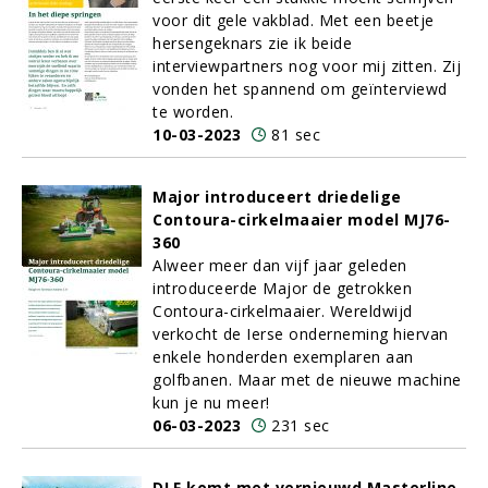
voor dit gele vakblad. Met een beetje
hersengeknars zie ik beide
interviewpartners nog voor mij zitten. Zij
vonden het spannend om geïnterviewd
te worden.
10-03-2023
81 sec
Major introduceert driedelige
Contoura-cirkelmaaier model MJ76-
360
Alweer meer dan vijf jaar geleden
introduceerde Major de getrokken
Contoura-cirkelmaaier. Wereldwijd
verkocht de Ierse onderneming hiervan
enkele honderden exemplaren aan
golfbanen. Maar met de nieuwe machine
kun je nu meer!
06-03-2023
231 sec
DLF komt met vernieuwd Masterline-