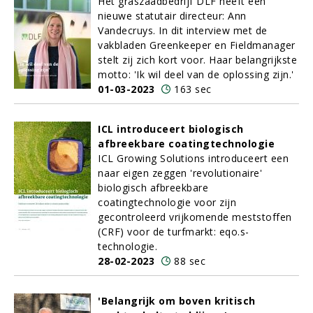
Het graszaadbedrijf DLF heeft een
nieuwe statutair directeur: Ann
Vandecruys. In dit interview met de
vakbladen Greenkeeper en Fieldmanager
stelt zij zich kort voor. Haar belangrijkste
motto: 'Ik wil deel van de oplossing zijn.'
01-03-2023
163 sec
ICL introduceert biologisch
afbreekbare coatingtechnologie
ICL Growing Solutions introduceert een
naar eigen zeggen 'revolutionaire'
biologisch afbreekbare
coatingtechnologie voor zijn
gecontroleerd vrijkomende meststoffen
(CRF) voor de turfmarkt: eqo.s-
technologie.
28-02-2023
88 sec
'Belangrijk om boven kritisch