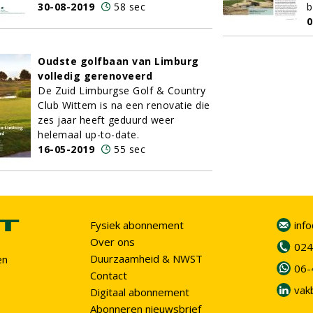
30-08-2019
58 sec
b
0
Oudste golfbaan van Limburg
volledig gerenoveerd
De Zuid Limburgse Golf & Country
Club Wittem is na een renovatie die
zes jaar heeft geduurd weer
helemaal up-to-date.
16-05-2019
55 sec
Fysiek abonnement
inf
Over ons
024
Duurzaamheid & NWST
en
06-
Contact
vak
Digitaal abonnement
Abonneren nieuwsbrief