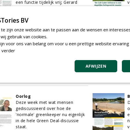
een functie tijdelijk vrij; Gerard
v
Schoenaker vult deze in.
o
04-09-2019
131 sec
g
Tories BV
0
 te zijn onze website aan te passen aan de wensen en interesse
ij gebruik van cookies.
Graustabiel® - halfverharding
O
met een natuurlijke uitstraling
h
jn voor ons van belang om voor u een prettige website ervaring 
Inmiddels wordt Graustabiel®
w
 verder
gebruikt voor een veelzijdig scala
H
aan toepassingen, waaronder fiets-
m
AFWIJZEN
en wandelpaden en
P
bermverharding.
0
03-09-2019
128 sec
Oorlog
B
Deze week met wat mensen
D
gediscussieerd over hoe de
o
'normale' greenkeeper nu eigenlijk
e
in de hele Green Deal-discussie
n
staat.
v