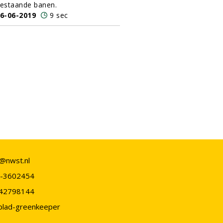
estaande banen.
6-06-2019
9 sec
o@nwst.nl
-3602454
42798144
blad-greenkeeper