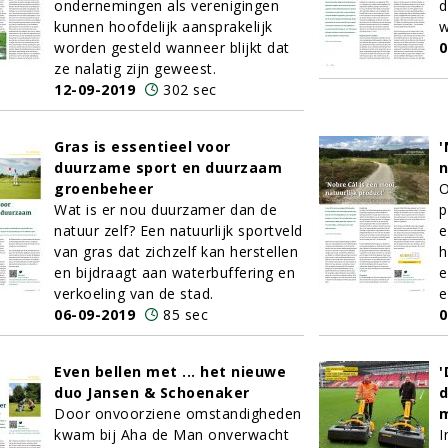
ondernemingen als verenigingen
d
kunnen hoofdelijk aansprakelijk
w
worden gesteld wanneer blijkt dat
0
ze nalatig zijn geweest.
12-09-2019
302 sec
Gras is essentieel voor
'
duurzame sport en duurzaam
n
groenbeheer
O
Wat is er nou duurzamer dan de
p
natuur zelf? Een natuurlijk sportveld
e
van gras dat zichzelf kan herstellen
h
en bijdraagt aan waterbuffering en
e
verkoeling van de stad.
e
06-09-2019
85 sec
0
Even bellen met ... het nieuwe
'
duo Jansen & Schoenaker
d
Door onvoorziene omstandigheden
m
kwam bij Aha de Man onverwacht
I