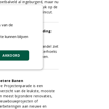
oetbalveld al ingeburgerd, maar nu
ok voor het eerst in gebruik op de
olfbaan: de Cub Cadet Infinicut.
4-09-2019
187 sec
s van de
ngebonden halfverharding:
ard, slijtvast én
te kunnen blijven
aterdoorlatend
ardeman Zand- & Grindhandel ziet
et de halfverharding Achterhoeks
AKKOORD
advast kansen op golfbanen.
3-09-2019
169 sec
etere Banen
e Projectenparade is een
verzicht van de leukste, mooiste
n meest bijzondere renovaties,
ieuwbouwprojecten of
erbeteringen aan nieuwe en