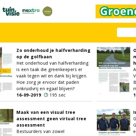
Zo onderhoud je halfverharding
O
op de golfbaan
m
Het onderhoud van halfverharding
h
is een taak die greenkeepers er
A
vaak tegen wil en dank bij krijgen.
V
Hoe zorg je ervoor dat paden
B
onkruidvrij en egaal blijven?
m
16-09-2019
195 sec
1
Maak van een visual tree
I
assessment geen virtual tree
G
assessment
G
Bestuurders van zowel
e