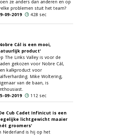
oen ze anders dan anderen en op
elke problemen stuit het team?
9-09-2019
428 sec
Nobre Cál is een mooi,
atuurlijk product'
p The Links Valley is voor de
aden gekozen voor Nobre Cál,
en kalkproduct voor
alfverharding. Mike Woltering,
igenaar van de baan, is
nthousiast.
5-09-2019
112 sec
De Cub Cadet Infinicut is een
egelijke lichtgewicht maaier
ét groomers'
n Nederland is hij op het