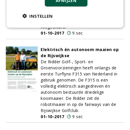
AFWIJZEN
banen. Uw project ook op deze pagina´s
in Greenkeeper? Stuur een e-mail naar
Lieke van der Weijde (lieke@nwst.nl) en u
INSTELLEN
krijg alle de juiste formulieren
toegestuurd.
01-10-2017
9 sec
Elektrisch én autonoom maaien op
de Rijswijkse
De Ridder Golf-, Sport- en
Groenvoorzieningen heeft onlangs de
eerste Turflynx F315 van Nederland in
gebruik genomen. De F315 is een
volledig elektrisch aangedreven én
autonoom bestuurde driedelige
kooimaaier. De Ridder zet de
robotmaaier in op de fairways van de
Rijswijkse Golfclub.
01-10-2017
9 sec