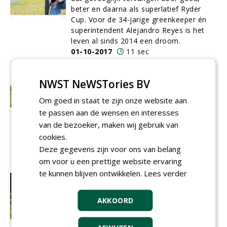
beter en daarna als superlatief Ryder
Cup. Voor de 34-jarige greenkeeper én
superintendent Alejandro Reyes is het
leven al sinds 2014 een droom.
01-10-2017
11 sec
'We kunnen nu sneller selecties
NWST NeWSTories BV
maken'
Om goed in staat te zijn onze website aan
Vroeger werd in de glastuinbouw veel
te passen aan de wensen en interesses
gebruikgemaakt van rolkassen.
Tegenwoordig kiest men meer voor
van de bezoeker, maken wij gebruik van
permanente constructies.
cookies.
01-10-2017
4 sec
Deze gegevens zijn voor ons van belang
om voor u een prettige website ervaring
te kunnen blijven ontwikkelen.
Lees verder
Betere banen
De Projectenparade is een overzicht van
de leukste, mooiste en meest bijzondere
AKKOORD
renovaties, nieuwbouwprojecten of
verbeteringen aan nieuwe en bestaande