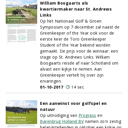
William Boogaarts als
kwartiermaker naar St. Andrews
Links
Op het Nationaal Golf & Groen
Symposium op 7 december zal naast de
Greenkeeper of the Year ook voor de
eerste keer de Toro Greenkeeper
Student of the Year bekend worden
gemaakt. De prijs voor de winnaar: een
stage op St. Andrews Links. William
Boogaarts reisde af naar Schotland om
alvast een kijkje te nemen. Aan
Greenkeeper vertelt hij over zijn
ervaringen.
01-10-2017
14 sec
Een aanwinst voor golfspel en
natuur
Op uitnodiging van
Prograss
en
Barenbrug Holland BV
namen zo'n zestig
belangstellenden in oktober een kijkje op