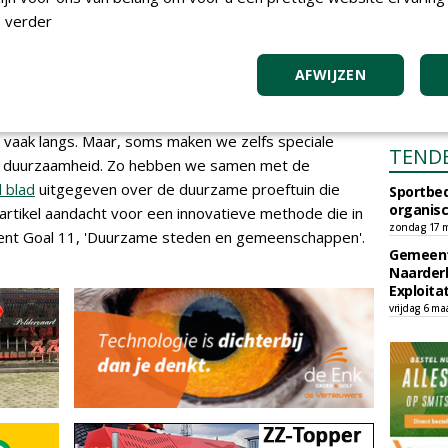
 meedoen, betalen zij 1% extra aan NWST bovenop hun
 verder
ie en doneert vervolgens het verdubbelde bedrag
AFWIJZEN
vaak langs. Maar, soms maken we zelfs speciale
TEND
 op duurzaamheid. Zo hebben we samen met de
l blad
uitgegeven over de duurzame proeftuin die
Sportbed
organisc
r artikel aandacht voor een innovatieve methode die in
zondag 17 m
ent Goal 11, 'Duurzame steden en gemeenschappen'.
Gemeent
Naarder
Exploita
vrijdag 6 ma