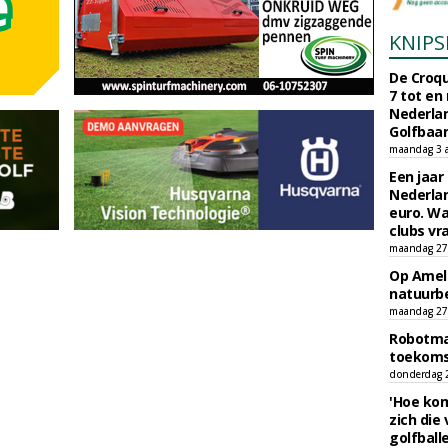
KNIPS
De Croqu
7 tot en
Nederla
Golfbaa
maandag 3 
Een jaar
Nederlan
euro. Wa
clubs vr
maandag 27 
Op Amela
natuurb
maandag 27 
Robotmaa
toekoms
donderdag 23
'Hoe kom
zich die
golfball