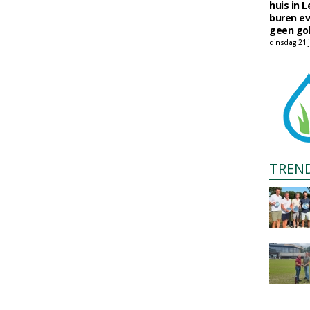
huis in L
buren ev
geen gol
dinsdag 21 j
TREN