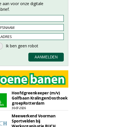
e aan voor onze digitale
brief.
Hoofdgreenkeeper (m/v)
Golfbaan KralingenOosthoek
groepRotterdam
30-07-2026
Meewerkend Voorman
Sportvelden bij
Werkorganisatie BUCH