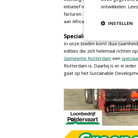
initiatief mee te doen. Indien zij
ontwikkelen.
Lees
facturen. NWST matcht deze donat
aan Africa Wood Grow.
INSTELLEN
Speciale uitgaven
In onze bladen komt duurzaamheid 
edities die zich helemaal richten
Gemeente Rotterdam
een
speciaa
Rotterdam is. Daarbij is er in iede
gaat op het Sustainable Developm