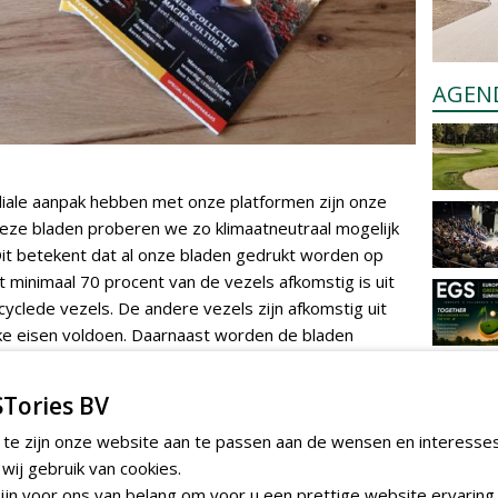
AGEN
iale aanpak hebben met onze platformen zijn onze
Deze bladen proberen we zo klimaatneutraal mogelijk
it betekent dat al onze bladen gedrukt worden op
 minimaal 70 procent van de vezels afkomstig is uit
clede vezels. De andere vezels zijn afkomstig uit
ke eisen voldoen. Daarnaast worden de bladen
tNL CO2 neutraal verzonden.
Tories BV
 te zijn onze website aan te passen aan de wensen en interesse
Wood Grow
. Deze stichting zet zich in Kenia in om
eter bos aan te planten. Gezamenlijk met deze
ij gebruik van cookies.
jn voor ons van belang om voor u een prettige website ervaring 
 Al onze partners worden benaderd om aan dit