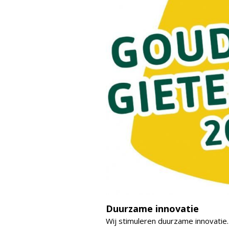
Duurzame innovatie
Wij stimuleren duurzame innovatie