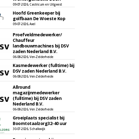
09-07-2026, Castricum en Uitgeest
Hoofd Greenkeeper bij
golfbaan De Woeste Kop
09-07-2026, Axel
Proefveldmedewerker/
Chauffeur
landbouwmachines bij DSV
zaden Nederland B.V.
06-08-2026, Ven-Zelderheide
Kasmedewerker (fulltime) bij
DSV zaden Nederland B.V.
06-08-2026, Ven-Zelderheide
Allround
magazijnmedewerker
(fulltime) bij DSV zaden
Nederland B.V.
06-08-2026, Ven Zelderheide
Groeiplaats specialist bij
Boomtotaalzorg32-40 uur
30-07-2026, Schalkwijk