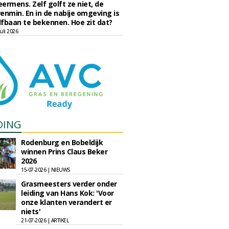
eermens. Zelf golft ze niet, de
enmin. En in de nabije omgeving is
fbaan te bekennen. Hoe zit dat?
uli 2026
DING
Rodenburg en Bobeldijk
winnen Prins Claus Beker
2026
15-07-2026 | NIEUWS
Grasmeesters verder onder
leiding van Hans Kok: 'Voor
onze klanten verandert er
niets'
21-07-2026 | ARTIKEL