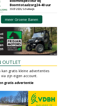
Boominspecteur bij
Boomtotaalzorg24-40 uur
30-07-2026, Schalkwijk
meer Groene Banen
N OUTLET
 kan gratis kleine advertenties
 via zijn eigen account.
en gratis advertentie