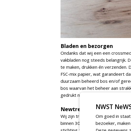
Bladen en bezorgen
Ondanks dat wij een een crossmed
vakbladen nog steeds belangrijk. 
te maken, drukken én verzenden. D
FSC-mix papier, wat garandeert dat
duurzaam beheerd bos en/of gerecy
bos waarvan het beheer aan strak
gedrukt met soja inkt, en met Pos
NWST NeWS
Newtrees
Wij zijn trotse partner van
Om goed in staat
Africa 
binnen 30 jaar 600 vierkante kilom
bezoeker, maken w
stichting zijn wij
Newtrees
Deze gegevens zi
gestart.