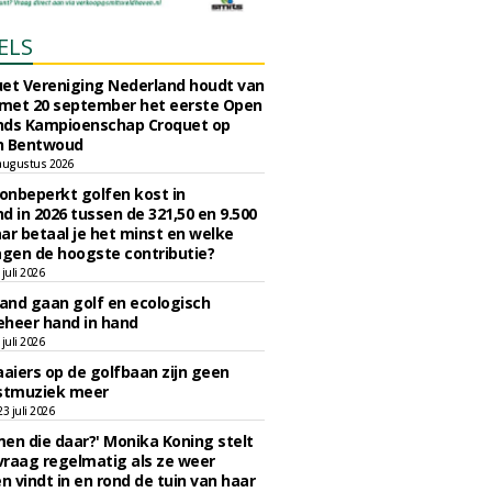
ELS
et Vereniging Nederland houdt van
 met 20 september het eerste Open
nds Kampioenschap Croquet op
n Bentwoud
augustus 2026
 onbeperkt golfen kost in
d in 2026 tussen de 321,50 en 9.500
ar betaal je het minst en welke
agen de hoogste contributie?
juli 2026
nd gaan golf en ecologisch
eheer hand in hand
juli 2026
iers op de golfbaan zijn geen
tmuziek meer
 juli 2026
en die daar?' Monika Koning stelt
 vraag regelmatig als ze weer
en vindt in en rond de tuin van haar