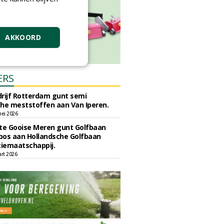
AKKOORD
ERS
rijf Rotterdam gunt semi
he meststoffen aan Van Iperen.
ei 2026
e Gooise Meren gunt Golfbaan
bos aan Hollandsche Golfbaan
tiemaatschappij.
art 2026