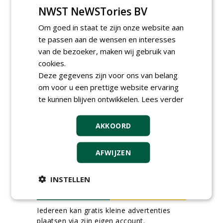
Nederland B.V.
NWST NeWSTories BV
06-08-2026, Ven Zelderheide
Om goed in staat te zijn onze website aan
Groeiplaats specialist bij
Boomtotaalzorg32-40 uur
te passen aan de wensen en interesses
30-07-2026, Schalkwijk
van de bezoeker, maken wij gebruik van
Boominspecteur bij
cookies.
Boomtotaalzorg24-40 uur
Deze gegevens zijn voor ons van belang
30-07-2026, Schalkwijk
om voor u een prettige website ervaring
te kunnen blijven ontwikkelen.
Lees verder
meer Groene Banen
AKKOORD
AFWIJZEN
INSTELLEN
GREEN OUTLET
Iedereen kan gratis kleine advertenties
plaatsen via zijn eigen account.