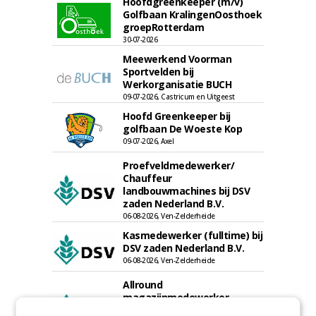
Hoofdgreenkeeper (m/v)
Golfbaan KralingenOosthoek
groepRotterdam
30-07-2026
Meewerkend Voorman
Sportvelden bij
Werkorganisatie BUCH
09-07-2026, Castricum en Uitgeest
Hoofd Greenkeeper bij
golfbaan De Woeste Kop
09-07-2026, Axel
Proefveldmedewerker/
Chauffeur
landbouwmachines bij DSV
zaden Nederland B.V.
06-08-2026, Ven-Zelderheide
Kasmedewerker (fulltime) bij
DSV zaden Nederland B.V.
06-08-2026, Ven-Zelderheide
Allround
magazijnmedewerker
(fulltime) bij DSV zaden