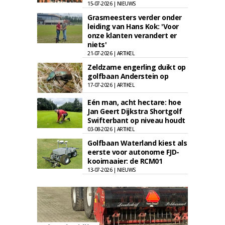
15-07-2026 | NIEUWS
Grasmeesters verder onder
leiding van Hans Kok: 'Voor
onze klanten verandert er
niets'
21-07-2026 | ARTIKEL
Zeldzame engerling duikt op
golfbaan Anderstein op
17-07-2026 | ARTIKEL
Eén man, acht hectare: hoe
Jan Geert Dijkstra Shortgolf
Swifterbant op niveau houdt
03-08-2026 | ARTIKEL
Golfbaan Waterland kiest als
eerste voor autonome FJD-
kooimaaier: de RCM01
13-07-2026 | NIEUWS