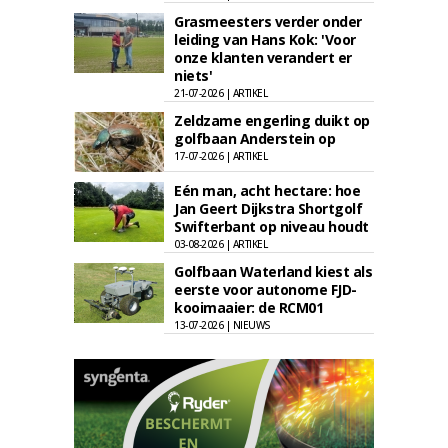
Grasmeesters verder onder
leiding van Hans Kok: 'Voor
onze klanten verandert er
niets'
21-07-2026 | ARTIKEL
Zeldzame engerling duikt op
golfbaan Anderstein op
17-07-2026 | ARTIKEL
Eén man, acht hectare: hoe
Jan Geert Dijkstra Shortgolf
Swifterbant op niveau houdt
03-08-2026 | ARTIKEL
Golfbaan Waterland kiest als
eerste voor autonome FJD-
kooimaaier: de RCM01
13-07-2026 | NIEUWS