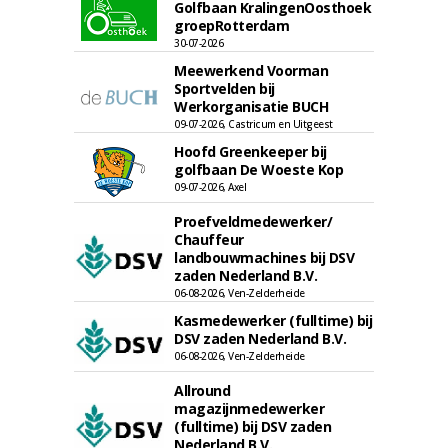
Golfbaan KralingenOosthoek
groepRotterdam
30-07-2026
Meewerkend Voorman
Sportvelden bij
Werkorganisatie BUCH
09-07-2026, Castricum en Uitgeest
Hoofd Greenkeeper bij
golfbaan De Woeste Kop
09-07-2026, Axel
Proefveldmedewerker/
Chauffeur
landbouwmachines bij DSV
zaden Nederland B.V.
06-08-2026, Ven-Zelderheide
Kasmedewerker (fulltime) bij
DSV zaden Nederland B.V.
06-08-2026, Ven-Zelderheide
Allround
magazijnmedewerker
(fulltime) bij DSV zaden
Nederland B.V.