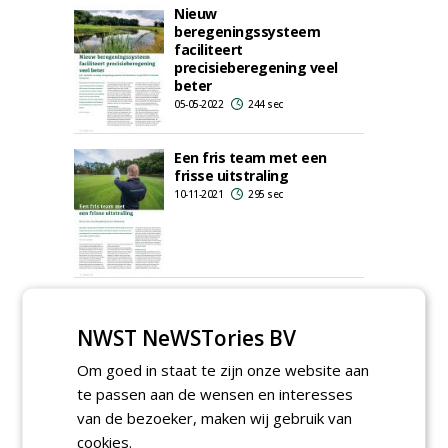
Nieuw
beregeningssysteem
faciliteert
precisieberegening veel
beter
05-05-2022
244 sec
Een fris team met een
frisse uitstraling
10-11-2021
295 sec
Bestrijding van algen blijft
een troebele soep
NWST NeWSTories BV
24-07-2019
381 sec
Om goed in staat te zijn onze website aan
te passen aan de wensen en interesses
van de bezoeker, maken wij gebruik van
cookies.