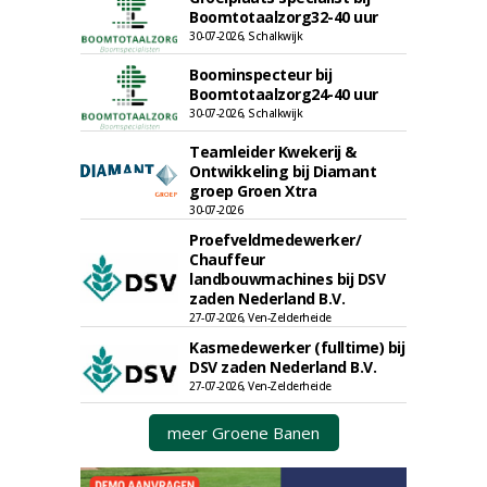
Boomtotaalzorg32-40 uur
30-07-2026, Schalkwijk
Boominspecteur bij
Boomtotaalzorg24-40 uur
30-07-2026, Schalkwijk
Teamleider Kwekerij &
Ontwikkeling bij Diamant
groep Groen Xtra
30-07-2026
Proefveldmedewerker/
Chauffeur
landbouwmachines bij DSV
zaden Nederland B.V.
27-07-2026, Ven-Zelderheide
Kasmedewerker (fulltime) bij
DSV zaden Nederland B.V.
27-07-2026, Ven-Zelderheide
meer Groene Banen