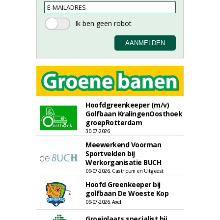
Hoofdgreenkeeper (m/v)
Golfbaan KralingenOosthoek
groepRotterdam
30-07-2026
Meewerkend Voorman
Sportvelden bij
Werkorganisatie BUCH
09-07-2026, Castricum en Uitgeest
Hoofd Greenkeeper bij
golfbaan De Woeste Kop
09-07-2026, Axel
Groeiplaats specialist bij