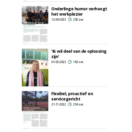
Onderlinge humor verhoogt
het werkplezier
12-04-2023
292 sec
'Ik wil deel van de oplossing
zijn'
01-03-2023
163 sec
Flexibel, proactief en
servicegericht
21-11-2022
234 sec