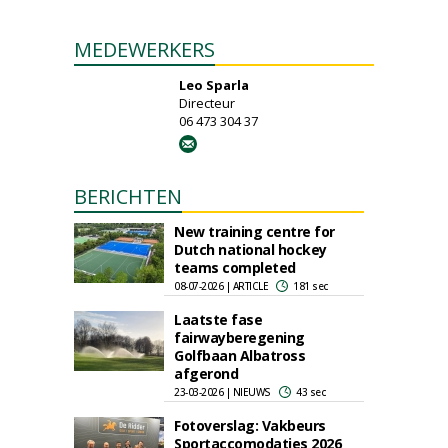
MEDEWERKERS
Leo Sparla
Directeur
06 473 304 37
BERICHTEN
New training centre for
Dutch national hockey
teams completed
08-07-2026 | ARTICLE
181 sec
Laatste fase
fairwayberegening
Golfbaan Albatross
afgerond
23-03-2026 | NIEUWS
43 sec
Fotoverslag: Vakbeurs
Sportaccomodaties 2026