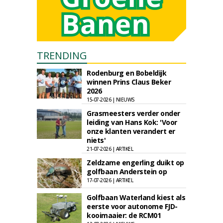
TRENDING
Rodenburg en Bobeldijk
winnen Prins Claus Beker
2026
15-07-2026 | NIEUWS
Grasmeesters verder onder
leiding van Hans Kok: 'Voor
onze klanten verandert er
niets'
21-07-2026 | ARTIKEL
Zeldzame engerling duikt op
golfbaan Anderstein op
17-07-2026 | ARTIKEL
Golfbaan Waterland kiest als
eerste voor autonome FJD-
kooimaaier: de RCM01