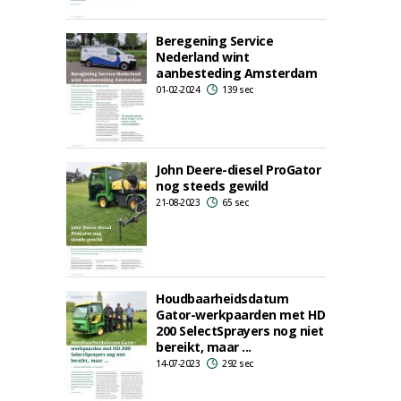
Beregening Service
Nederland wint
aanbesteding Amsterdam
01-02-2024
139 sec
John Deere-diesel ProGator
nog steeds gewild
21-08-2023
65 sec
Houdbaarheidsdatum
Gator-werkpaarden met HD
200 SelectSprayers nog niet
bereikt, maar ...
14-07-2023
292 sec