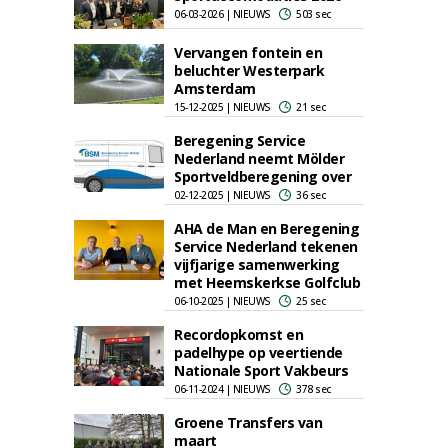
06-03-2026 | NIEUWS
503 sec
Vervangen fontein en
beluchter Westerpark
Amsterdam
15-12-2025 | NIEUWS
21 sec
Beregening Service
Nederland neemt Mölder
Sportveldberegening over
02-12-2025 | NIEUWS
36 sec
AHA de Man en Beregening
Service Nederland tekenen
vijfjarige samenwerking
met Heemskerkse Golfclub
06-10-2025 | NIEUWS
25 sec
Recordopkomst en
padelhype op veertiende
Nationale Sport Vakbeurs
06-11-2024 | NIEUWS
378 sec
Groene Transfers van
maart