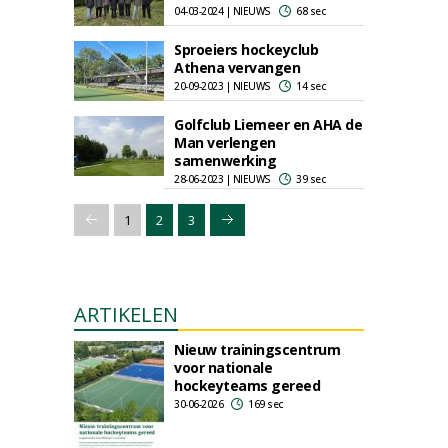
04-03-2024 | NIEUWS
68 sec
Sproeiers hockeyclub
Athena vervangen
20-09-2023 | NIEUWS
14 sec
Golfclub Liemeer en AHA de
Man verlengen
samenwerking
28-06-2023 | NIEUWS
39 sec
1
2
3
ARTIKELEN
Nieuw trainingscentrum
voor nationale
hockeyteams gereed
30-06-2026
169 sec