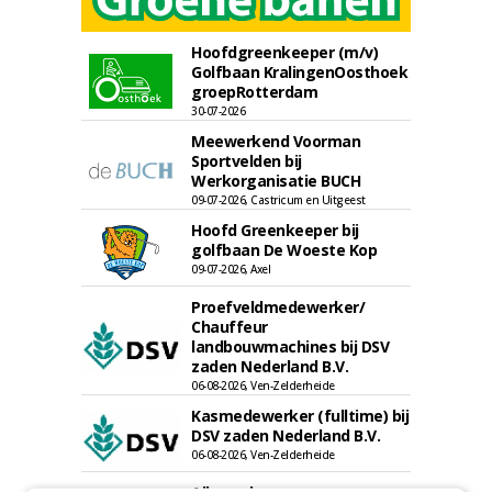
Hoofdgreenkeeper (m/v)
Golfbaan KralingenOosthoek
groepRotterdam
30-07-2026
Meewerkend Voorman
Sportvelden bij
Werkorganisatie BUCH
09-07-2026, Castricum en Uitgeest
Hoofd Greenkeeper bij
golfbaan De Woeste Kop
09-07-2026, Axel
Proefveldmedewerker/
Chauffeur
landbouwmachines bij DSV
zaden Nederland B.V.
06-08-2026, Ven-Zelderheide
Kasmedewerker (fulltime) bij
DSV zaden Nederland B.V.
06-08-2026, Ven-Zelderheide