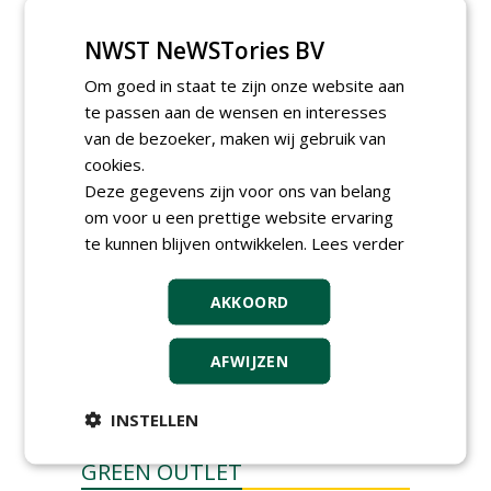
Allround
magazijnmedewerker
(fulltime) bij DSV zaden
NWST NeWSTories BV
Nederland B.V.
06-08-2026, Ven Zelderheide
Om goed in staat te zijn onze website aan
Groeiplaats specialist bij
te passen aan de wensen en interesses
Boomtotaalzorg32-40 uur
van de bezoeker, maken wij gebruik van
30-07-2026, Schalkwijk
cookies.
Boominspecteur bij
Deze gegevens zijn voor ons van belang
Boomtotaalzorg24-40 uur
om voor u een prettige website ervaring
30-07-2026, Schalkwijk
te kunnen blijven ontwikkelen.
Lees verder
meer Groene Banen
AKKOORD
AFWIJZEN
INSTELLEN
GREEN OUTLET