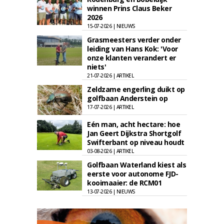
winnen Prins Claus Beker
2026
15-07-2026 | NIEUWS
Grasmeesters verder onder
leiding van Hans Kok: 'Voor
onze klanten verandert er
niets'
21-07-2026 | ARTIKEL
Zeldzame engerling duikt op
golfbaan Anderstein op
17-07-2026 | ARTIKEL
Eén man, acht hectare: hoe
Jan Geert Dijkstra Shortgolf
Swifterbant op niveau houdt
03-08-2026 | ARTIKEL
Golfbaan Waterland kiest als
eerste voor autonome FJD-
kooimaaier: de RCM01
13-07-2026 | NIEUWS