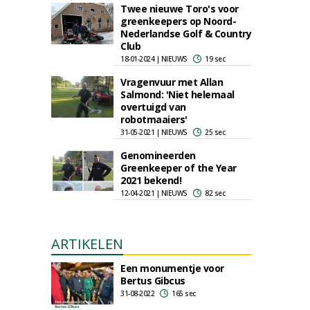
Twee nieuwe Toro's voor
greenkeepers op Noord-
Nederlandse Golf & Country
Club
18-01-2024 | NIEUWS
19 sec
Vragenvuur met Allan
Salmond: 'Niet helemaal
overtuigd van
robotmaaiers'
31-05-2021 | NIEUWS
25 sec
Genomineerden
Greenkeeper of the Year
2021 bekend!
12-04-2021 | NIEUWS
82 sec
ARTIKELEN
Een monumentje voor
Bertus Gibcus
31-08-2022
165 sec