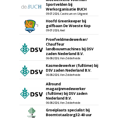
Sportvelden bij
Werkorganisatie BUCH
09-07-2026, Castricum en Uitgeest
Hoofd Greenkeeper bij
golfbaan De Woeste Kop
09-07-2026, Axel
Proefveldmedewerker/
Chauffeur
landbouwmachines bij DSV
zaden Nederland B.V.
06-08-2026, Ven-Zelderheide
Kasmedewerker (fulltime) bij
DSV zaden Nederland B.V.
06-08-2026, Ven-Zelderheide
Allround
magazijnmedewerker
(fulltime) bij DSV zaden
Nederland B.V.
06-08-2026, Ven Zelderheide
Groeiplaats specialist bij
Boomtotaalzorg32-40 uur