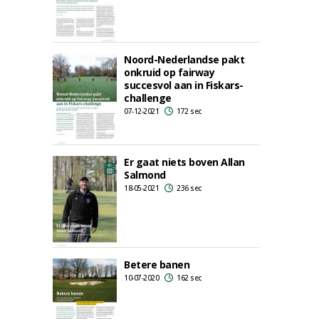
Noord-Nederlandse pakt
onkruid op fairway
succesvol aan in Fiskars-
challenge
07-12-2021
172 sec
Er gaat niets boven Allan
Salmond
18-05-2021
236 sec
Betere banen
10-07-2020
162 sec