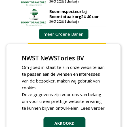
30-07-2026, Schalkwijk
Boominspecteur bij
Boomtotaalzorg24-40 uur
30-07-2026, Schalkwijk
meer Groene Banen
NWST NeWSTories BV
Om goed in staat te zijn onze website aan
te passen aan de wensen en interesses
van de bezoeker, maken wij gebruik van
GREEN OUTLET
cookies.
Deze gegevens zijn voor ons van belang
Iedereen kan gratis kleine advertenties
om voor u een prettige website ervaring
plaatsen via zijn eigen account.
te kunnen blijven ontwikkelen.
Lees verder
Plaats een gratis advertentie
AKKOORD