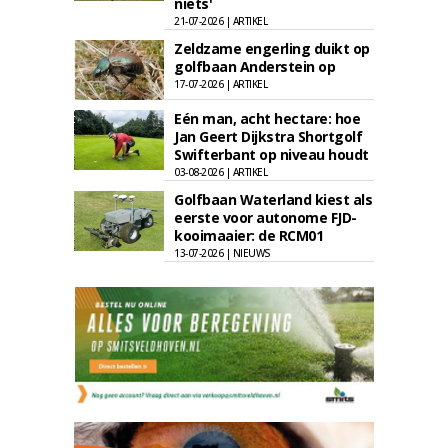
niets'
21-07-2026 | ARTIKEL
Zeldzame engerling duikt op
golfbaan Anderstein op
17-07-2026 | ARTIKEL
Eén man, acht hectare: hoe
Jan Geert Dijkstra Shortgolf
Swifterbant op niveau houdt
03-08-2026 | ARTIKEL
Golfbaan Waterland kiest als
eerste voor autonome FJD-
kooimaaier: de RCM01
13-07-2026 | NIEUWS