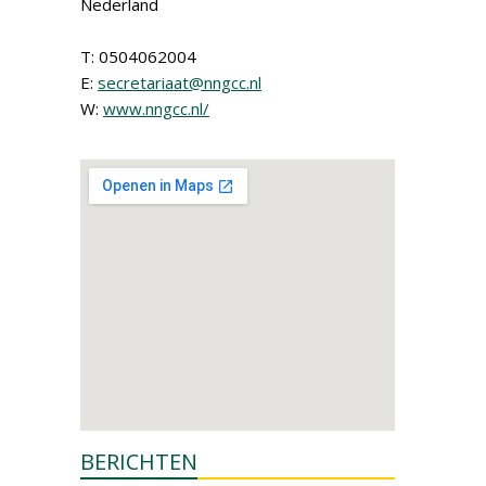
Nederland
T: 0504062004
E:
secretariaat@nngcc.nl
W:
www.nngcc.nl/
BERICHTEN