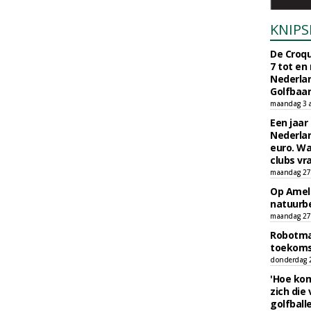
KNIPS
De Croqu
7 tot en
Nederla
Golfbaa
maandag 3 
Een jaar
Nederlan
euro. Wa
clubs vr
maandag 27 
Op Amela
natuurb
maandag 27 
Robotmaa
toekoms
donderdag 23
'Hoe kom
zich die
golfball