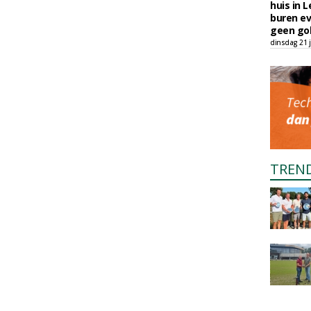
huis in L
buren ev
geen gol
dinsdag 21 j
TREN