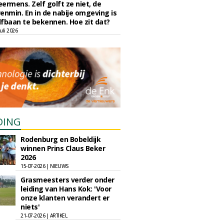
eermens. Zelf golft ze niet, de
enmin. En in de nabije omgeving is
fbaan te bekennen. Hoe zit dat?
uli 2026
DING
Rodenburg en Bobeldijk
winnen Prins Claus Beker
2026
15-07-2026 | NIEUWS
Grasmeesters verder onder
leiding van Hans Kok: 'Voor
onze klanten verandert er
niets'
21-07-2026 | ARTIKEL