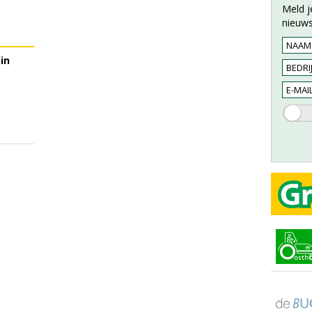
Meld j
nieuws
in