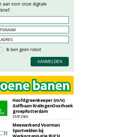
e aan voor onze digitale
brief.
Hoofdgreenkeeper (m/v)
Golfbaan KralingenOosthoek
groepRotterdam
30-07-2026
Meewerkend Voorman
Sportvelden bij
Werkorganisatie BUCH