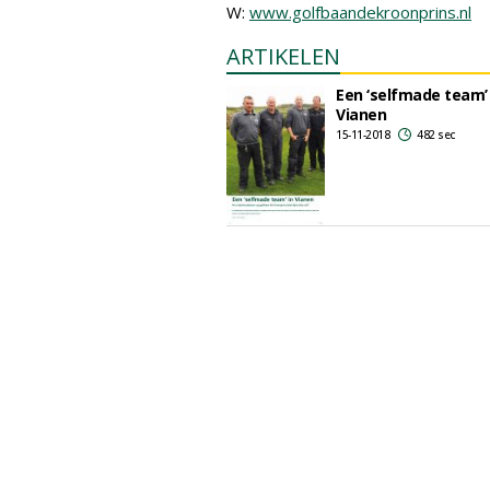
W:
www.golfbaandekroonprins.nl
ARTIKELEN
Een ‘selfmade team’ 
Vianen
15-11-2018
482 sec