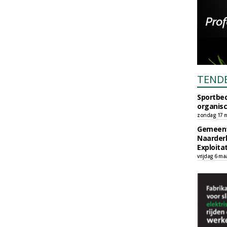
TEND
Sportbed
organisc
zondag 17 m
Gemeent
Naarder
Exploita
vrijdag 6 ma