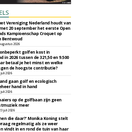
ELS
et Vereniging Nederland houdt van
 met 20 september het eerste Open
nds Kampioenschap Croquet op
n Bentwoud
augustus 2026
 onbeperkt golfen kost in
d in 2026 tussen de 321,50 en 9.500
ar betaal je het minst en welke
agen de hoogste contributie?
juli 2026
nd gaan golf en ecologisch
eheer hand in hand
juli 2026
iers op de golfbaan zijn geen
tmuziek meer
 juli 2026
en die daar?' Monika Koning stelt
 vraag regelmatig als ze weer
en vindt in en rond de tuin van haar