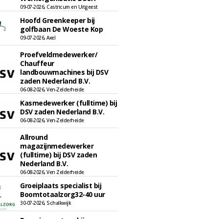
09-07-2026, Castricum en Uitgeest
Hoofd Greenkeeper bij
golfbaan De Woeste Kop
09-07-2026, Axel
Proefveldmedewerker/
Chauffeur
landbouwmachines bij DSV
zaden Nederland B.V.
06-08-2026, Ven-Zelderheide
Kasmedewerker (fulltime) bij
DSV zaden Nederland B.V.
06-08-2026, Ven-Zelderheide
Allround
magazijnmedewerker
(fulltime) bij DSV zaden
Nederland B.V.
06-08-2026, Ven Zelderheide
Groeiplaats specialist bij
Boomtotaalzorg32-40 uur
30-07-2026, Schalkwijk