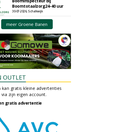
Boominspecteur bij
Boomtotaalzorg24-40 uur
30-07-2026, Schalkwijk
meer Groene Banen
N OUTLET
 kan gratis kleine advertenties
 via zijn eigen account.
en gratis advertentie