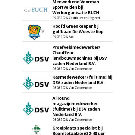
Meewerkend Voorman
Sportvelden bij
Werkorganisatie BUCH
09-07-2026, Castricum en Uitgeest
Hoofd Greenkeeper bij
golfbaan De Woeste Kop
09-07-2026, Axel
Proefveldmedewerker/
Chauffeur
landbouwmachines bij DSV
zaden Nederland B.V.
06-08-2026, Ven-Zelderheide
Kasmedewerker (fulltime) bij
DSV zaden Nederland B.V.
06-08-2026, Ven-Zelderheide
Allround
magazijnmedewerker
(fulltime) bij DSV zaden
Nederland B.V.
06-08-2026, Ven Zelderheide
Groeiplaats specialist bij
Boomtotaalzorg32-40 uur