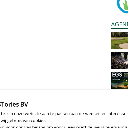
AGEN
Tories BV
 te zijn onze website aan te passen aan de wensen en interesse
ij gebruik van cookies.
jn voor ons van belang om voor u een prettige website ervaring 