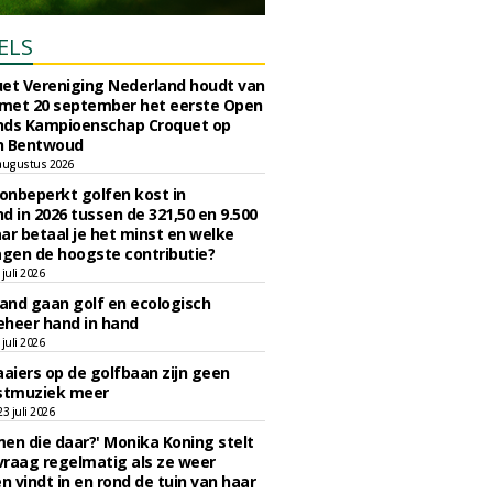
ELS
et Vereniging Nederland houdt van
 met 20 september het eerste Open
nds Kampioenschap Croquet op
n Bentwoud
augustus 2026
 onbeperkt golfen kost in
d in 2026 tussen de 321,50 en 9.500
ar betaal je het minst en welke
agen de hoogste contributie?
juli 2026
nd gaan golf en ecologisch
eheer hand in hand
juli 2026
iers op de golfbaan zijn geen
tmuziek meer
 juli 2026
en die daar?' Monika Koning stelt
 vraag regelmatig als ze weer
en vindt in en rond de tuin van haar