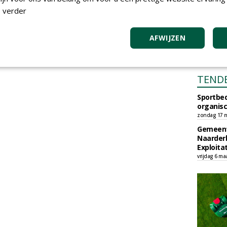
 verder
AFWIJZEN
TEND
Sportbed
organisc
zondag 17 m
Gemeent
Naarder
Exploita
vrijdag 6 ma