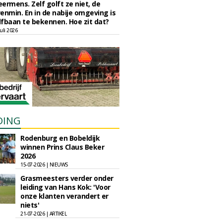
eermens. Zelf golft ze niet, de
enmin. En in de nabije omgeving is
fbaan te bekennen. Hoe zit dat?
uli 2026
DING
Rodenburg en Bobeldijk
winnen Prins Claus Beker
2026
15-07-2026 | NIEUWS
Grasmeesters verder onder
leiding van Hans Kok: 'Voor
onze klanten verandert er
niets'
21-07-2026 | ARTIKEL