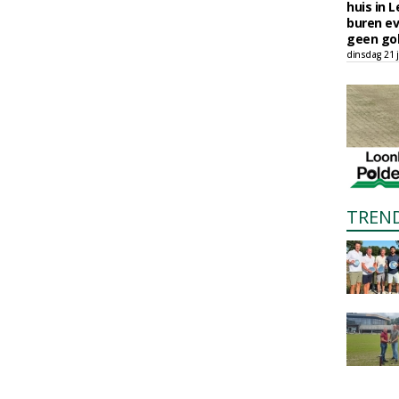
huis in L
buren ev
geen gol
dinsdag 21 j
TREN