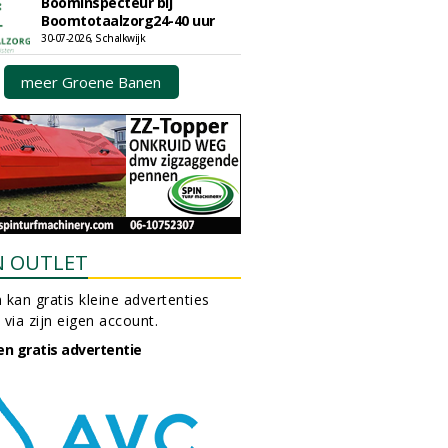
Boominspecteur bij
Boomtotaalzorg24-40 uur
30-07-2026, Schalkwijk
meer Groene Banen
N OUTLET
 kan gratis kleine advertenties
 via zijn eigen account.
en gratis advertentie