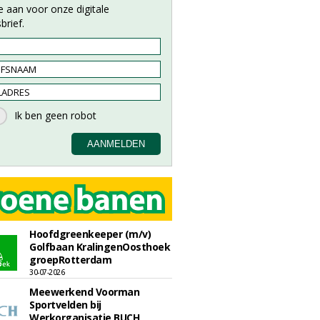
e aan voor onze digitale
brief.
Hoofdgreenkeeper (m/v)
Golfbaan KralingenOosthoek
groepRotterdam
30-07-2026
Meewerkend Voorman
Sportvelden bij
Werkorganisatie BUCH