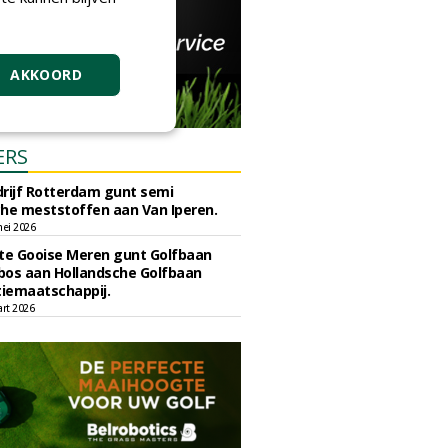
AKKOORD
ERS
rijf Rotterdam gunt semi
he meststoffen aan Van Iperen.
ei 2026
e Gooise Meren gunt Golfbaan
bos aan Hollandsche Golfbaan
tiemaatschappij.
art 2026