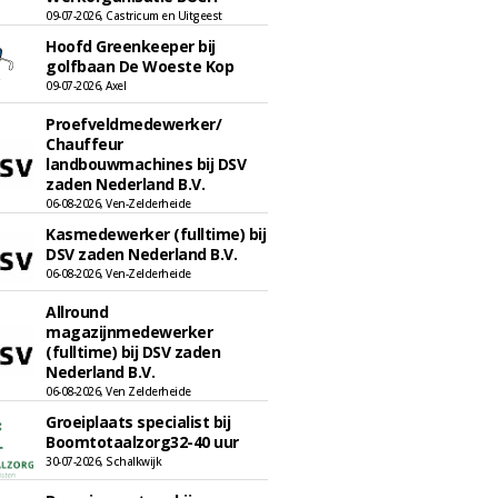
09-07-2026, Castricum en Uitgeest
Hoofd Greenkeeper bij
golfbaan De Woeste Kop
09-07-2026, Axel
Proefveldmedewerker/
Chauffeur
landbouwmachines bij DSV
zaden Nederland B.V.
06-08-2026, Ven-Zelderheide
Kasmedewerker (fulltime) bij
DSV zaden Nederland B.V.
06-08-2026, Ven-Zelderheide
Allround
magazijnmedewerker
(fulltime) bij DSV zaden
Nederland B.V.
06-08-2026, Ven Zelderheide
Groeiplaats specialist bij
Boomtotaalzorg32-40 uur
30-07-2026, Schalkwijk