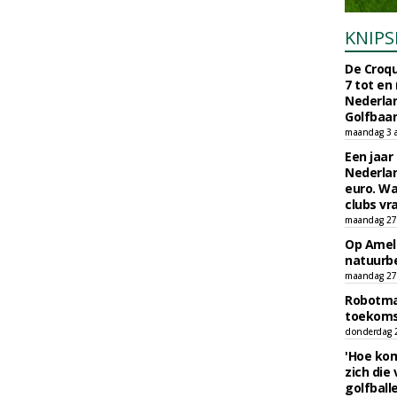
KNIPS
De Croqu
7 tot en
Nederla
Golfbaa
maandag 3 
Een jaar
Nederlan
euro. Wa
clubs vr
maandag 27 
Op Amela
natuurb
maandag 27 
Robotmaa
toekoms
donderdag 23
'Hoe kom
zich die
golfball