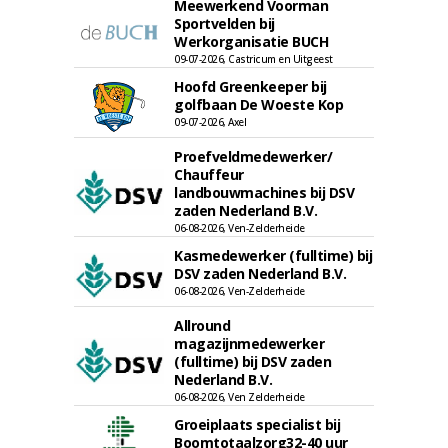
Meewerkend Voorman
Sportvelden bij
Werkorganisatie BUCH
09-07-2026, Castricum en Uitgeest
Hoofd Greenkeeper bij
golfbaan De Woeste Kop
09-07-2026, Axel
Proefveldmedewerker/
Chauffeur
landbouwmachines bij DSV
zaden Nederland B.V.
06-08-2026, Ven-Zelderheide
Kasmedewerker (fulltime) bij
DSV zaden Nederland B.V.
06-08-2026, Ven-Zelderheide
Allround
magazijnmedewerker
(fulltime) bij DSV zaden
Nederland B.V.
06-08-2026, Ven Zelderheide
Groeiplaats specialist bij
Boomtotaalzorg32-40 uur