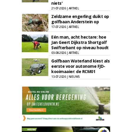
niets'
21-07-2026 | ARTIKEL
Zeldzame engerling duikt op
golfbaan Anderstein op
17-07-2026 | ARTIKEL
Eén man, acht hectare: hoe
Jan Geert Dijkstra Shortgolf
Swifterbant op niveau houdt
03-08-2026 | ARTIKEL
Golfbaan Waterland kiest als
eerste voor autonome FJD-
kooimaaier: de RCM01
13-07-2026 | NIEUWS