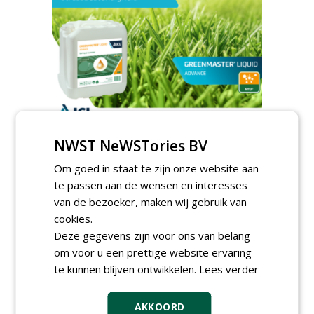
TENDERS
NWST NeWSTories BV
Sportbedrijf Rotterdam gunt semi
Om goed in staat te zijn onze website aan
organische meststoffen aan Van Iperen.
te passen aan de wensen en interesses
zondag 17 mei 2026
van de bezoeker, maken wij gebruik van
Gemeente Gooise Meren gunt Golfbaan
cookies.
Naarderbos aan Hollandsche Golfbaan
Deze gegevens zijn voor ons van belang
Exploitatiemaatschappij.
vrijdag 6 maart 2026
om voor u een prettige website ervaring
te kunnen blijven ontwikkelen.
Lees verder
AKKOORD