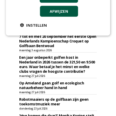
AFWIJZEN
KNIPSELS
INSTELLEN
De Croquet Vereniging Nederland houdt van
7 tot en met 20 september het eerste Open
Nederlands Kampioenschap Croquet op
Golfbaan Bentwoud
maandag 3 augustus 2026
Een jaar onbeperkt golfen kost in
Nederland in 2026 tussen de 321,50 en 9.500
euro. Waar betaal je het minst en welke
clubs vragen de hoogste contributie?
maandag 27 juli 2026
Op Ameland gaan golf en ecologisch
natuurbeheer hand in hand
maandag 27 juli 2026
Robotmaaiers op de golfbaan zijn geen
toekomstmuziek meer
donderdag 23 juli 2026
'Hoe komen die daar?' Monika Koning stelt