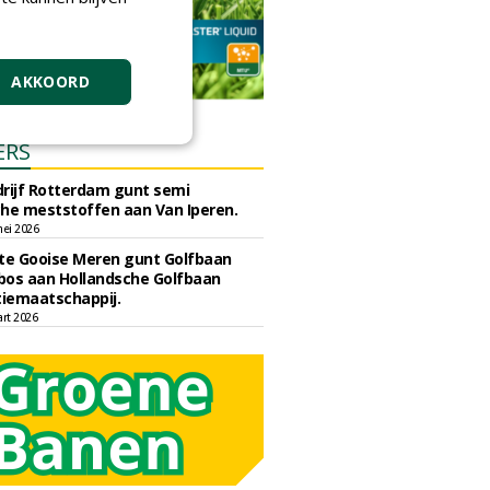
AKKOORD
ERS
rijf Rotterdam gunt semi
he meststoffen aan Van Iperen.
ei 2026
e Gooise Meren gunt Golfbaan
bos aan Hollandsche Golfbaan
tiemaatschappij.
art 2026