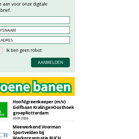
e aan voor onze digitale
brief.
Hoofdgreenkeeper (m/v)
Golfbaan KralingenOosthoek
groepRotterdam
30-07-2026
Meewerkend Voorman
Sportvelden bij
Werkorganisatie BUCH