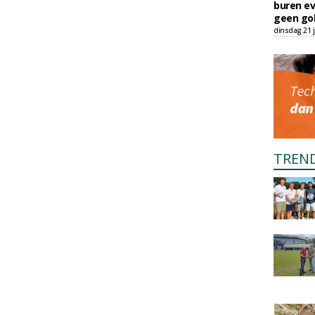
buren ev
geen gol
dinsdag 21 j
TREN