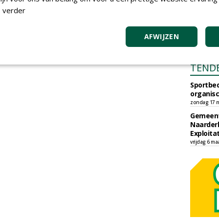
 verder
AFWIJZEN
TEND
Sportbed
organisc
zondag 17 m
Gemeent
Naarder
Exploita
vrijdag 6 ma