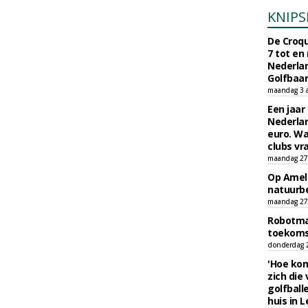
KNIPS
De Croqu
7 tot en
Nederla
Golfbaa
maandag 3 
Een jaar
Nederlan
euro. Wa
clubs vr
maandag 27 
Op Amela
natuurb
maandag 27 
Robotmaa
toekoms
donderdag 23
'Hoe kom
zich die
golfball
huis in L