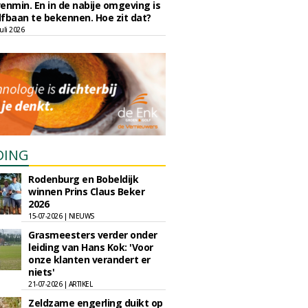
enmin. En in de nabije omgeving is
fbaan te bekennen. Hoe zit dat?
uli 2026
DING
Rodenburg en Bobeldijk
winnen Prins Claus Beker
2026
15-07-2026 | NIEUWS
Grasmeesters verder onder
leiding van Hans Kok: 'Voor
onze klanten verandert er
niets'
21-07-2026 | ARTIKEL
Zeldzame engerling duikt op