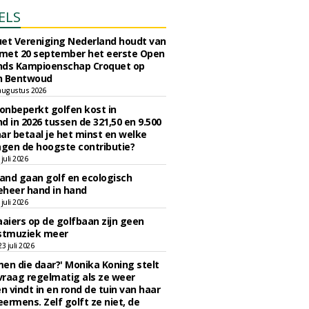
ELS
et Vereniging Nederland houdt van
 met 20 september het eerste Open
nds Kampioenschap Croquet op
n Bentwoud
augustus 2026
 onbeperkt golfen kost in
d in 2026 tussen de 321,50 en 9.500
ar betaal je het minst en welke
agen de hoogste contributie?
juli 2026
nd gaan golf en ecologisch
eheer hand in hand
juli 2026
iers op de golfbaan zijn geen
tmuziek meer
 juli 2026
en die daar?' Monika Koning stelt
 vraag regelmatig als ze weer
en vindt in en rond de tuin van haar
eermens. Zelf golft ze niet, de