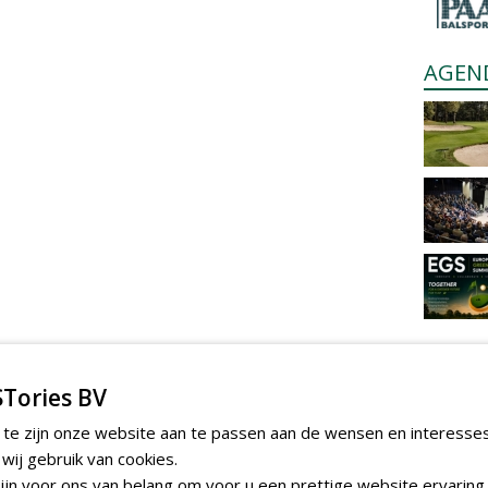
AGEN
Tories BV
 te zijn onze website aan te passen aan de wensen en interesse
ij gebruik van cookies.
jn voor ons van belang om voor u een prettige website ervaring 