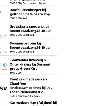
09-07-2026, Castricum en Uitgeest
Hoofd Greenkeeper bij
golfbaan De Woeste Kop
09-07-2026, Axel
Groeiplaats specialist bij
Boomtotaalzorg32-40 uur
30-07-2026, Schalkwijk
Boominspecteur bij
Boomtotaalzorg24-40 uur
30-07-2026, Schalkwijk
Teamleider Kwekerij &
Ontwikkeling bij Diamant
groep Groen Xtra
30-07-2026
Proefveldmedewerker/
Chauffeur
landbouwmachines bij DSV
zaden Nederland B.V.
27-07-2026, Ven-Zelderheide
Kasmedewerker (fulltime) bij