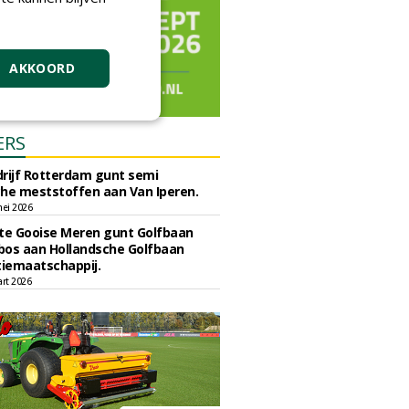
AKKOORD
ERS
rijf Rotterdam gunt semi
he meststoffen aan Van Iperen.
ei 2026
e Gooise Meren gunt Golfbaan
bos aan Hollandsche Golfbaan
tiemaatschappij.
art 2026