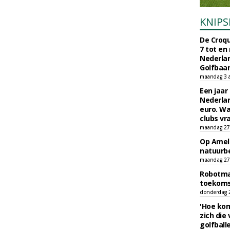
KNIPS
De Croqu
7 tot en
Nederla
Golfbaa
maandag 3 
Een jaar
Nederlan
euro. Wa
clubs vr
maandag 27 
Op Amela
natuurb
maandag 27 
Robotmaa
toekoms
donderdag 23
'Hoe kom
zich die
golfball