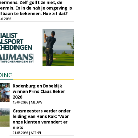
eermens. Zelf golft ze niet, de
enmin. En in de nabije omgeving is
fbaan te bekennen. Hoe zit dat?
uli 2026
DING
Rodenburg en Bobeldijk
winnen Prins Claus Beker
2026
15-07-2026 | NIEUWS
Grasmeesters verder onder
leiding van Hans Kok: 'Voor
onze klanten verandert er
niets'
21-07-2026 | ARTIKEL