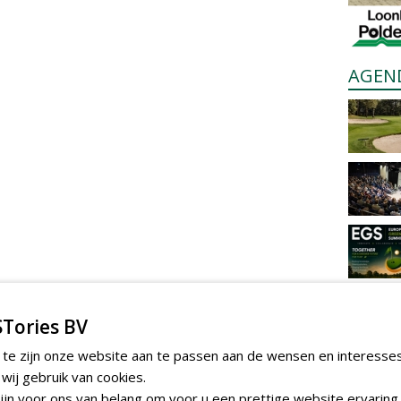
AGEN
Tories BV
 te zijn onze website aan te passen aan de wensen en interesse
ij gebruik van cookies.
jn voor ons van belang om voor u een prettige website ervaring 