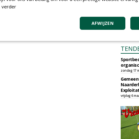
 verder
AFWIJZEN
TEND
Sportbed
organisc
zondag 17 m
Gemeent
Naarder
Exploita
vrijdag 6 ma