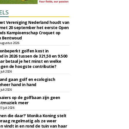
ELS
et Vereniging Nederland houdt van
 met 20 september het eerste Open
nds Kampioenschap Croquet op
n Bentwoud
augustus 2026
 onbeperkt golfen kost in
d in 2026 tussen de 321,50 en 9.500
ar betaal je het minst en welke
agen de hoogste contributie?
juli 2026
nd gaan golf en ecologisch
eheer hand in hand
juli 2026
iers op de golfbaan zijn geen
tmuziek meer
 juli 2026
en die daar?' Monika Koning stelt
 vraag regelmatig als ze weer
en vindt in en rond de tuin van haar