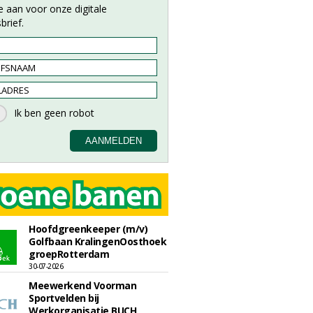
e aan voor onze digitale
brief.
Hoofdgreenkeeper (m/v)
Golfbaan KralingenOosthoek
groepRotterdam
30-07-2026
Meewerkend Voorman
Sportvelden bij
Werkorganisatie BUCH