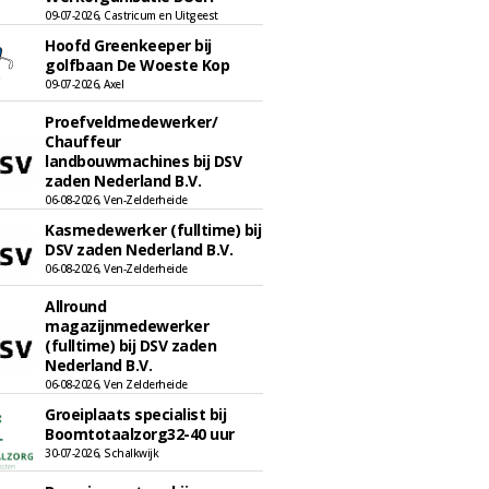
09-07-2026, Castricum en Uitgeest
Hoofd Greenkeeper bij
golfbaan De Woeste Kop
09-07-2026, Axel
Proefveldmedewerker/
Chauffeur
landbouwmachines bij DSV
zaden Nederland B.V.
06-08-2026, Ven-Zelderheide
Kasmedewerker (fulltime) bij
DSV zaden Nederland B.V.
06-08-2026, Ven-Zelderheide
Allround
magazijnmedewerker
(fulltime) bij DSV zaden
Nederland B.V.
06-08-2026, Ven Zelderheide
Groeiplaats specialist bij
Boomtotaalzorg32-40 uur
30-07-2026, Schalkwijk