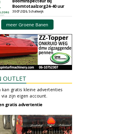
Boominspecteur bij
Boomtotaalzorg24-40 uur
30-07-2026, Schalkwijk
meer Groene Banen
N OUTLET
 kan gratis kleine advertenties
 via zijn eigen account.
en gratis advertentie