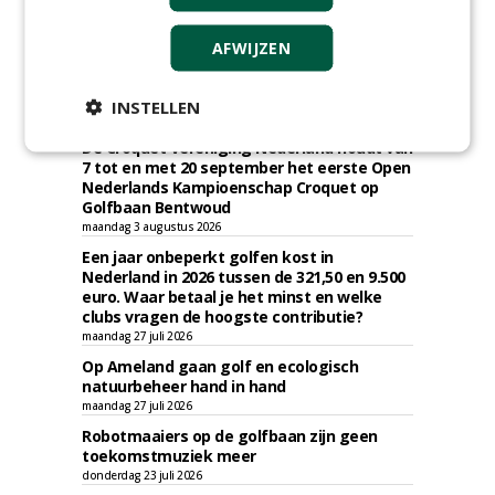
AFWIJZEN
KNIPSELS
INSTELLEN
De Croquet Vereniging Nederland houdt van
7 tot en met 20 september het eerste Open
Nederlands Kampioenschap Croquet op
Golfbaan Bentwoud
maandag 3 augustus 2026
Een jaar onbeperkt golfen kost in
Nederland in 2026 tussen de 321,50 en 9.500
euro. Waar betaal je het minst en welke
clubs vragen de hoogste contributie?
maandag 27 juli 2026
Op Ameland gaan golf en ecologisch
natuurbeheer hand in hand
maandag 27 juli 2026
Robotmaaiers op de golfbaan zijn geen
toekomstmuziek meer
donderdag 23 juli 2026