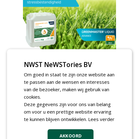
NWST NeWSTories BV
TENDERS
Om goed in staat te zijn onze website aan
Sportbedrijf Rotterdam gunt semi
te passen aan de wensen en interesses
organische meststoffen aan Van Iperen.
zondag 17 mei 2026
van de bezoeker, maken wij gebruik van
Gemeente Gooise Meren gunt Golfbaan
cookies.
Naarderbos aan Hollandsche Golfbaan
Deze gegevens zijn voor ons van belang
Exploitatiemaatschappij.
om voor u een prettige website ervaring
vrijdag 6 maart 2026
te kunnen blijven ontwikkelen.
Lees verder
AKKOORD