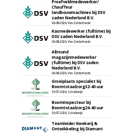
Proefveldmedewerker/
Chauffeur
landbouwmachines bij DSV
zaden Nederland B.V.
06-08-2026, Ven-Zelderheide
Kasmedewerker (fulltime) bij
DSV zaden Nederland B.V.
06-08-2026, Ven-Zelderheide
Allround
magazijnmedewerker
(fulltime) bij DSV zaden
Nederland B.V.
06-08-2026, Ven Zelderheide
Groeiplaats specialist bij
Boomtotaalzorg32-40 uur
30-07-2026, Schalkwijk
Boominspecteur bij
Boomtotaalzorg24-40 uur
30-07-2026, Schalkwijk
Teamleider Kwekerij &
Ontwikkeling bij Diamant