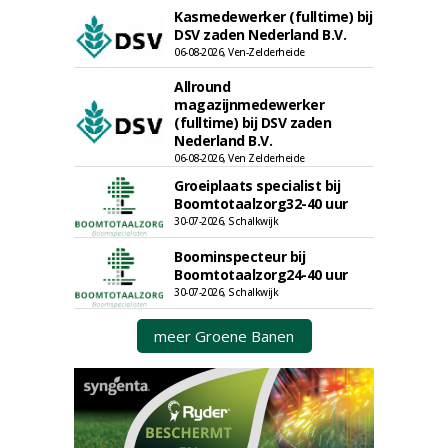
Kasmedewerker (fulltime) bij
DSV zaden Nederland B.V.
06-08-2026, Ven-Zelderheide
Allround
magazijnmedewerker
(fulltime) bij DSV zaden
Nederland B.V.
06-08-2026, Ven Zelderheide
Groeiplaats specialist bij
Boomtotaalzorg32-40 uur
30-07-2026, Schalkwijk
Boominspecteur bij
Boomtotaalzorg24-40 uur
30-07-2026, Schalkwijk
meer Groene Banen