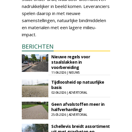
nadrukkelijker in beeld komen. Leveranciers
spelen daarop in met nieuwe
samenstellingen, natuurlijke bindmiddelen
en materialen met een lagere milieu-
impact.
BERICHTEN
Nieuwe regels voor
staalslakken in
voorbereiding
11-06-2026 | NIEUWS
Tijdloosheid op natuurlijke
basis
02-06-2026 | ADVERTORIAL
Geen afvalstoffen meer in
halfverharding!
25-05-2026 | ADVERTORIAL
Schellevis breidt assortiment
uit met grasbeton en