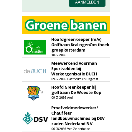
Hoofdgreenkeeper (m/v)
Golfbaan KralingenOosthoek
groepRotterdam
30-07-2026
Meewerkend Voorman
Sportvelden bij
Werkorganisatie BUCH
09-07-2026, Castricum en Uitgeest
Hoofd Greenkeeper bij
golfbaan De Woeste Kop
09-07-2026, Axel
Proefveldmedewerker/
Chauffeur
landbouwmachines bij DSV
zaden Nederland B.V.
06-08-2026, Ven-Zelderheide