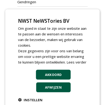
Gendringen
Nidaplast environnement
Thiant
NWST NeWSTories BV
Nobre Cál Halfverharding
Om goed in staat te zijn onze website aan
Hoogeveen
te passen aan de wensen en interesses
van de bezoeker, maken wij gebruik van
Padverharding.nl
cookies.
Someren
Deze gegevens zijn voor ons van belang
Pelt & Hooykaas
om voor u een prettige website ervaring
Rotterdam
te kunnen blijven ontwikkelen.
Lees verder
Roodbeen BV
Well
AKKOORD
Rotim Steenbouw BV
AFWIJZEN
's-Hertogenbosch
Schagen infra
INSTELLEN
Hasselt