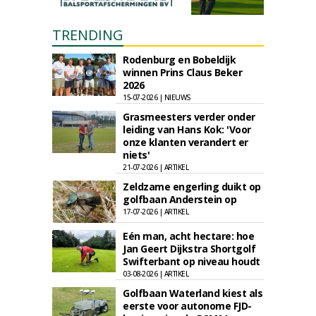
TRENDING
Rodenburg en Bobeldijk
winnen Prins Claus Beker
2026
15-07-2026 | NIEUWS
Grasmeesters verder onder
leiding van Hans Kok: 'Voor
onze klanten verandert er
niets'
21-07-2026 | ARTIKEL
Zeldzame engerling duikt op
golfbaan Anderstein op
17-07-2026 | ARTIKEL
Eén man, acht hectare: hoe
Jan Geert Dijkstra Shortgolf
Swifterbant op niveau houdt
03-08-2026 | ARTIKEL
Golfbaan Waterland kiest als
eerste voor autonome FJD-