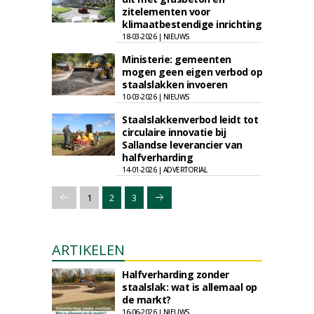
zitelementen voor
klimaatbestendige inrichting
18-03-2026 | NIEUWS
Ministerie: gemeenten
mogen geen eigen verbod op
staalslakken invoeren
10-03-2026 | NIEUWS
Staalslakkenverbod leidt tot
circulaire innovatie bij
Sallandse leverancier van
halfverharding
14-01-2026 | ADVERTORIAL
1
2
3
ARTIKELEN
Halfverharding zonder
staalslak: wat is allemaal op
de markt?
16-06-2026 | NIEUWS