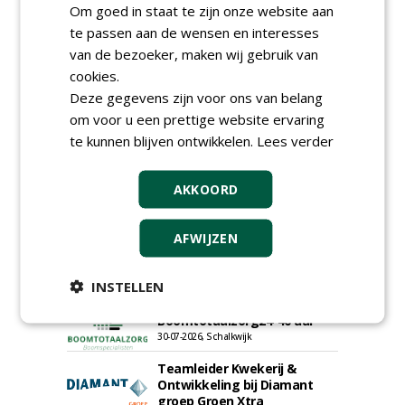
Om goed in staat te zijn onze website aan
Chauffeur
landbouwmachines bij DSV
te passen aan de wensen en interesses
zaden Nederland B.V.
van de bezoeker, maken wij gebruik van
06-08-2026, Ven-Zelderheide
cookies.
Kasmedewerker (fulltime) bij
Deze gegevens zijn voor ons van belang
DSV zaden Nederland B.V.
om voor u een prettige website ervaring
06-08-2026, Ven-Zelderheide
te kunnen blijven ontwikkelen.
Lees verder
Allround
magazijnmedewerker
(fulltime) bij DSV zaden
AKKOORD
Nederland B.V.
06-08-2026, Ven Zelderheide
AFWIJZEN
Groeiplaats specialist bij
Boomtotaalzorg32-40 uur
30-07-2026, Schalkwijk
INSTELLEN
Boominspecteur bij
Boomtotaalzorg24-40 uur
30-07-2026, Schalkwijk
Teamleider Kwekerij &
Ontwikkeling bij Diamant
groep Groen Xtra