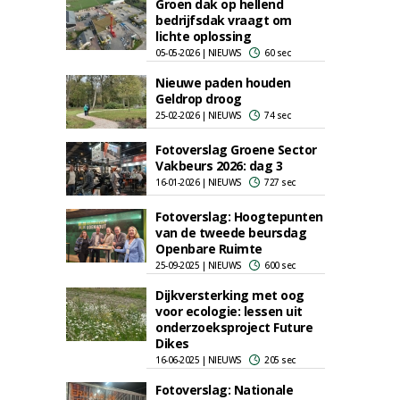
Groen dak op hellend
bedrijfsdak vraagt om
lichte oplossing
05-05-2026 | NIEUWS
60 sec
Nieuwe paden houden
Geldrop droog
25-02-2026 | NIEUWS
74 sec
Fotoverslag Groene Sector
Vakbeurs 2026: dag 3
16-01-2026 | NIEUWS
727 sec
Fotoverslag: Hoogtepunten
van de tweede beursdag
Openbare Ruimte
25-09-2025 | NIEUWS
600 sec
Dijkversterking met oog
voor ecologie: lessen uit
onderzoeksproject Future
Dikes
16-06-2025 | NIEUWS
205 sec
Fotoverslag: Nationale