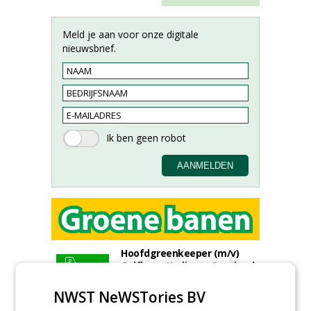
Meld je aan voor onze digitale
nieuwsbrief.
Hoofdgreenkeeper (m/v)
Golfbaan KralingenOosthoek
groepRotterdam
30-07-2026
NWST NeWSTories BV
Proefveldmedewerker/