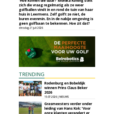
'Hoe komen die daar?' Monika Koning stelt
zich die vraag regelmatig als ze weer
golfballen vindt in en rond de tuin van haar
huis in Leermens. Zelf golft ze niet, de
buren evenmin. En in de nabije omgeving is
geen golfbaan te bekennen. Hoe zit dat?
dinsdag 21 juli 2026
TRENDING
Rodenburg en Bobeldijk
winnen Prins Claus Beker
2026
15-07-2026 | NIEUWS
Grasmeesters verder onder
leiding van Hans Kok: 'Voor
onze klanten verandert er