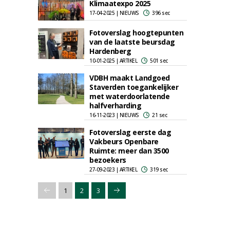
Klimaatexpo 2025
17-04-2025 | NIEUWS
396 sec
Fotoverslag hoogtepunten
van de laatste beursdag
Hardenberg
10-01-2025 | ARTIKEL
501 sec
VDBH maakt Landgoed
Staverden toegankelijker
met waterdoorlatende
halfverharding
16-11-2023 | NIEUWS
21 sec
Fotoverslag eerste dag
Vakbeurs Openbare
Ruimte: meer dan 3500
bezoekers
27-09-2023 | ARTIKEL
319 sec
1
2
3