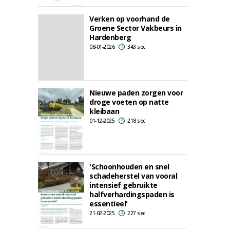
Verken op voorhand de
Groene Sector Vakbeurs in
Hardenberg
08-01-2026
343 sec
Nieuwe paden zorgen voor
droge voeten op natte
kleibaan
01-12-2025
218 sec
'Schoonhouden en snel
schadeherstel van vooral
intensief gebruikte
halfverhardingspaden is
essentieel'
21-02-2025
227 sec