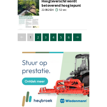
Hoogteverschil wordt
betoverend hoogtepunt
22-08-2024
52 sec
1
2
3
4
5
6