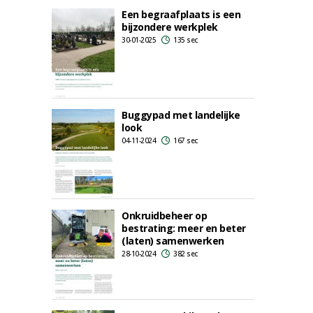
Een begraafplaats is een
bijzondere werkplek
30-01-2025
135 sec
Buggypad met landelijke
look
04-11-2024
167 sec
Onkruidbeheer op
bestrating: meer en beter
(laten) samenwerken
28-10-2024
382 sec