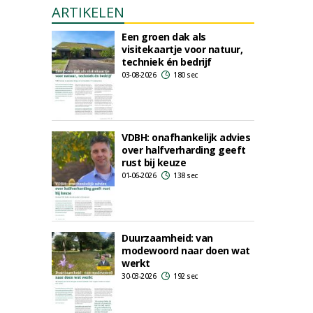
ARTIKELEN
Een groen dak als
visitekaartje voor natuur,
techniek én bedrijf
03-08-2026
180 sec
VDBH: onafhankelijk advies
over halfverharding geeft
rust bij keuze
01-06-2026
138 sec
Duurzaamheid: van
modewoord naar doen wat
werkt
30-03-2026
192 sec