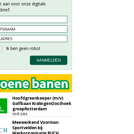
e aan voor onze digitale
brief.
Hoofdgreenkeeper (m/v)
Golfbaan KralingenOosthoek
groepRotterdam
30-07-2026
Meewerkend Voorman
Sportvelden bij
Werkorganisatie BUCH