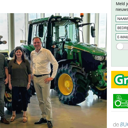
Meld j
nieuws