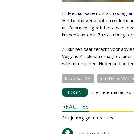
FL Mechanisatie richt zich op agra
Het bedrijf verkoopt en onderhoud
uit. Daarnaast geeft het advies o
kunnen klanten in Zuid-Limburg ter
Zij kunnen daar terecht voor advie
Volgens Kraakman draagt de uitbrei
wil klanten in heel Nederland ond
Kraakman B.V.
John Deere Walldo
LOGIN
met je e-mailadres o
REACTIES
Er zijn nog geen reacties.
tip de redactie