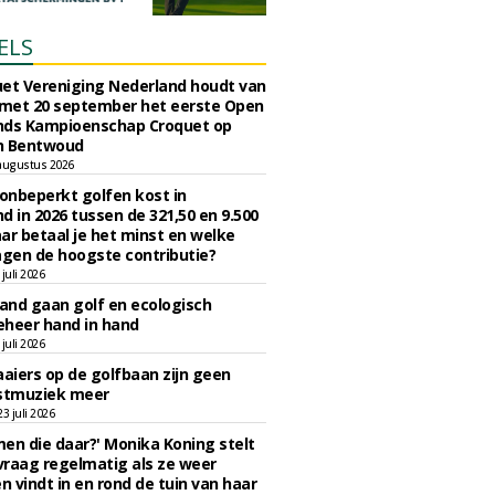
ELS
et Vereniging Nederland houdt van
 met 20 september het eerste Open
nds Kampioenschap Croquet op
n Bentwoud
augustus 2026
 onbeperkt golfen kost in
d in 2026 tussen de 321,50 en 9.500
ar betaal je het minst en welke
agen de hoogste contributie?
juli 2026
nd gaan golf en ecologisch
eheer hand in hand
juli 2026
iers op de golfbaan zijn geen
tmuziek meer
 juli 2026
en die daar?' Monika Koning stelt
 vraag regelmatig als ze weer
en vindt in en rond de tuin van haar