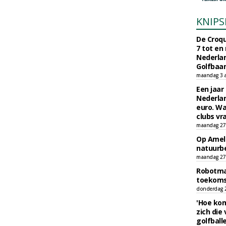
KNIPS
De Croqu
7 tot en
Nederla
Golfbaa
maandag 3 
Een jaar
Nederlan
euro. Wa
clubs vr
maandag 27 
Op Amela
natuurb
maandag 27 
Robotmaa
toekoms
donderdag 23
'Hoe kom
zich die
golfball