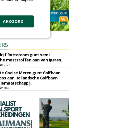
AKKOORD
ERS
rijf Rotterdam gunt semi
he meststoffen aan Van Iperen.
ei 2026
e Gooise Meren gunt Golfbaan
bos aan Hollandsche Golfbaan
tiemaatschappij.
art 2026