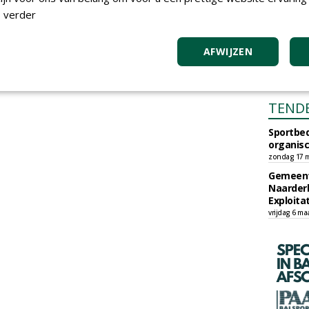
 verder
AFWIJZEN
TEND
Sportbed
organisc
zondag 17 m
Gemeent
Naarder
Exploita
vrijdag 6 ma