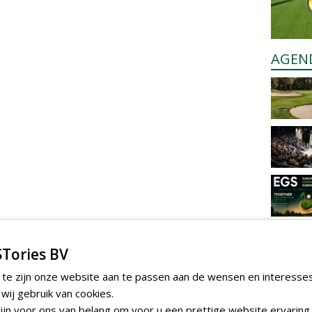
AGEN
Tories BV
 te zijn onze website aan te passen aan de wensen en interesse
ij gebruik van cookies.
jn voor ons van belang om voor u een prettige website ervaring 