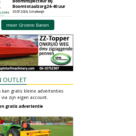
Boominspecteur bij
Boomtotaalzorg24-40 uur
30-07-2026, Schalkwijk
meer Groene Banen
N OUTLET
 kan gratis kleine advertenties
 via zijn eigen account.
en gratis advertentie