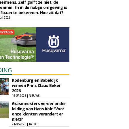
eermens. Zelf golft ze niet, de
enmin. En in de nabije omgeving is
fbaan te bekennen. Hoe zit dat?
uli 2026
DING
Rodenburg en Bobeldijk
winnen Prins Claus Beker
2026
15-07-2026 | NIEUWS
Grasmeesters verder onder
leiding van Hans Kok: 'Voor
onze klanten verandert er
niets'
21-07-2026 | ARTIKEL