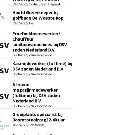
09-07-2026, Castricum en Uitgeest
Hoofd Greenkeeper bij
golfbaan De Woeste Kop
09-07-2026, Axel
Proefveldmedewerker/
Chauffeur
landbouwmachines bij DSV
zaden Nederland B.V.
06-08-2026, Ven-Zelderheide
Kasmedewerker (fulltime) bij
DSV zaden Nederland B.V.
06-08-2026, Ven-Zelderheide
Allround
magazijnmedewerker
(fulltime) bij DSV zaden
Nederland B.V.
06-08-2026, Ven Zelderheide
Groeiplaats specialist bij
Boomtotaalzorg32-40 uur
30-07-2026, Schalkwijk