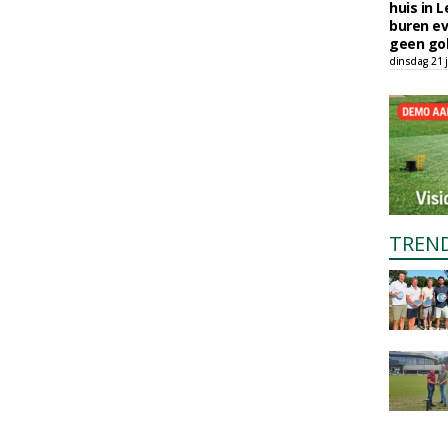
huis in L
buren ev
geen gol
dinsdag 21 j
TREN