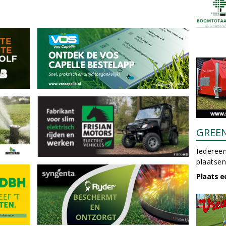
GREE
Iedereen
plaatsen
Plaats e