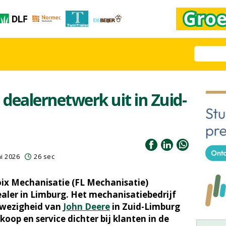
dealernetwerk uit in Zuid-
i 2026
26 sec
oix Mechanisatie (FL Mechanisatie)
aler in Limburg. Het mechanisatiebedrijf
nwezigheid van
John Deere
in Zuid-Limburg
oop en service dichter bij klanten in de