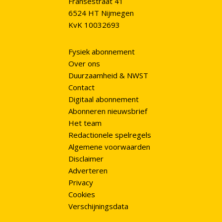
Fransestraat 41
6524 HT Nijmegen
KvK 10032693
Fysiek abonnement
Over ons
Duurzaamheid & NWST
Contact
Digitaal abonnement
Abonneren nieuwsbrief
Het team
Redactionele spelregels
Algemene voorwaarden
Disclaimer
Adverteren
Privacy
Cookies
Verschijningsdata