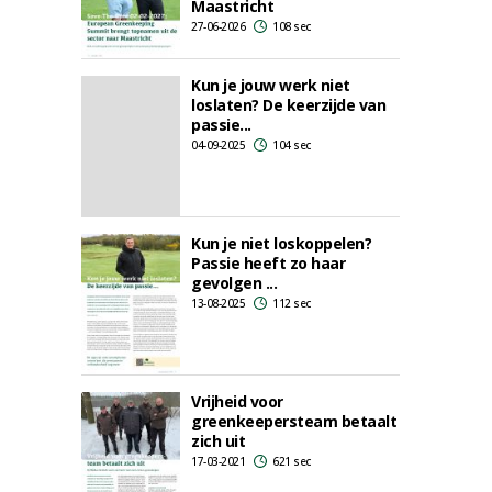
Maastricht
27-06-2026
108 sec
Kun je jouw werk niet
loslaten? De keerzijde van
passie...
04-09-2025
104 sec
Kun je niet loskoppelen?
Passie heeft zo haar
gevolgen ...
13-08-2025
112 sec
Vrijheid voor
greenkeepersteam betaalt
zich uit
17-03-2021
621 sec