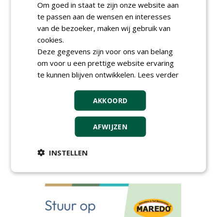
Om goed in staat te zijn onze website aan
te passen aan de wensen en interesses
van de bezoeker, maken wij gebruik van
cookies.
Deze gegevens zijn voor ons van belang
AGENDA
om voor u een prettige website ervaring
te kunnen blijven ontwikkelen.
Lees verder
HAS start nieuwe opleiding
Hoofdgreenkeeper
donderdag 24 september 2026
AKKOORD
Save the Date: Green Gala op
woensdag 2 december
AFWIJZEN
woensdag 2 december 2026
European Greenkeeping
INSTELLEN
Summit 2027
dinsdag 2 februari 2027