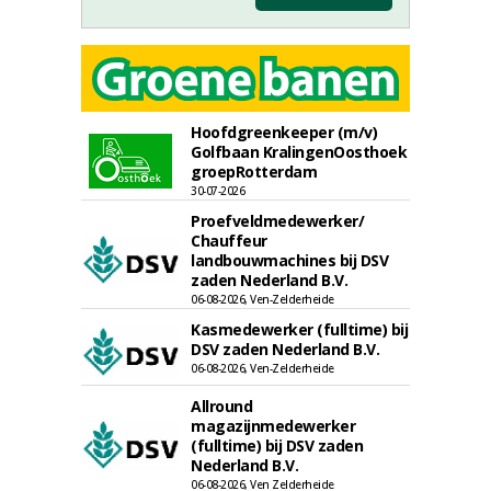
Hoofdgreenkeeper (m/v)
Golfbaan KralingenOosthoek
groepRotterdam
30-07-2026
Proefveldmedewerker/
Chauffeur
landbouwmachines bij DSV
zaden Nederland B.V.
06-08-2026, Ven-Zelderheide
Kasmedewerker (fulltime) bij
DSV zaden Nederland B.V.
06-08-2026, Ven-Zelderheide
Allround
magazijnmedewerker
(fulltime) bij DSV zaden
Nederland B.V.
06-08-2026, Ven Zelderheide