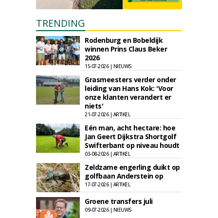
TRENDING
Rodenburg en Bobeldijk
winnen Prins Claus Beker
2026
15-07-2026 | NIEUWS
Grasmeesters verder onder
leiding van Hans Kok: 'Voor
onze klanten verandert er
niets'
21-07-2026 | ARTIKEL
Eén man, acht hectare: hoe
Jan Geert Dijkstra Shortgolf
Swifterbant op niveau houdt
03-08-2026 | ARTIKEL
Zeldzame engerling duikt op
golfbaan Anderstein op
17-07-2026 | ARTIKEL
Groene transfers juli
09-07-2026 | NIEUWS