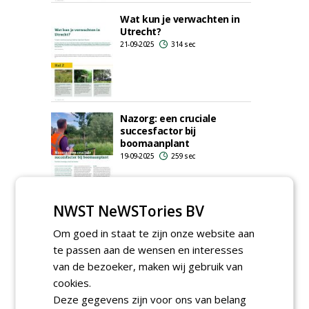
Wat kun je verwachten in
Utrecht?
21-09-2025
314 sec
Nazorg: een cruciale
succesfactor bij
boomaanplant
19-09-2025
259 sec
NWST NeWSTories BV
...
1
2
3
4
5
15
Om goed in staat te zijn onze website aan
te passen aan de wensen en interesses
van de bezoeker, maken wij gebruik van
cookies.
Deze gegevens zijn voor ons van belang