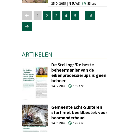
25-04-2025 | NIEUWS
83 sec
...
1
2
3
4
5
16
ARTIKELEN
De Stelling: 'De beste
beheermanier van de
eikenprocessierups is geen
beheer'
14-07-2026
159 sec
Gemeente Echt-Susteren
start met beeldbestek voor
boomonderhoud
14-05-2026
128 sec