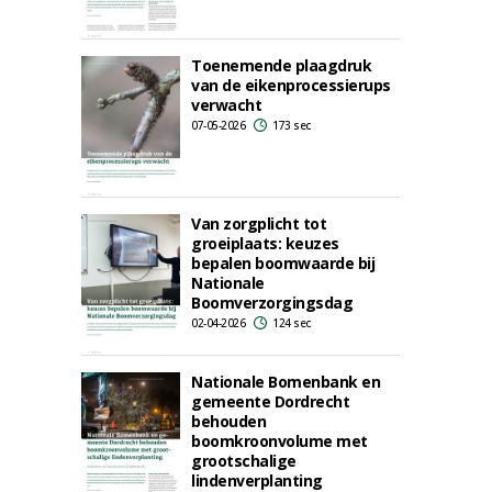
Toenemende plaagdruk
van de eikenprocessierups
verwacht
07-05-2026
173 sec
Van zorgplicht tot
groeiplaats: keuzes
bepalen boomwaarde bij
Nationale
Boomverzorgingsdag
02-04-2026
124 sec
Nationale Bomenbank en
gemeente Dordrecht
behouden
boomkroonvolume met
grootschalige
lindenverplanting