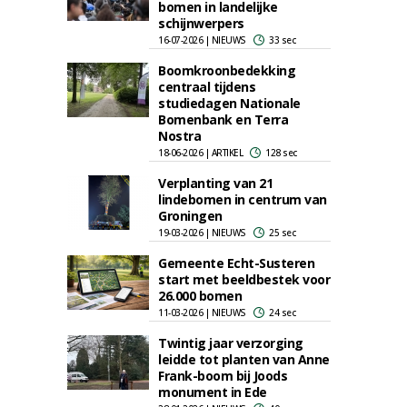
bomen in landelijke
schijnwerpers
16-07-2026 | NIEUWS
33 sec
Boomkroonbedekking
centraal tijdens
studiedagen Nationale
Bomenbank en Terra
Nostra
18-06-2026 | ARTIKEL
128 sec
Verplanting van 21
lindebomen in centrum van
Groningen
19-03-2026 | NIEUWS
25 sec
Gemeente Echt-Susteren
start met beeldbestek voor
26.000 bomen
11-03-2026 | NIEUWS
24 sec
Twintig jaar verzorging
leidde tot planten van Anne
Frank-boom bij Joods
monument in Ede