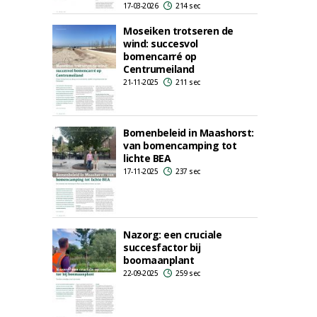
17-03-2026
214 sec
Moseiken trotseren de
wind: succesvol
bomencarré op
Centrumeiland
21-11-2025
211 sec
Bomenbeleid in Maashorst:
van bomencamping tot
lichte BEA
17-11-2025
237 sec
Nazorg: een cruciale
succesfactor bij
boomaanplant
22-09-2025
259 sec