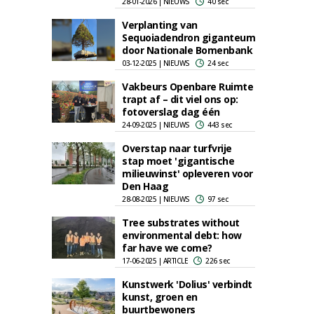
28-01-2026 | NIEUWS
40 sec
Verplanting van
Sequoiadendron giganteum
door Nationale Bomenbank
03-12-2025 | NIEUWS
24 sec
Vakbeurs Openbare Ruimte
trapt af – dit viel ons op:
fotoverslag dag één
24-09-2025 | NIEUWS
443 sec
Overstap naar turfvrije
stap moet 'gigantische
milieuwinst' opleveren voor
Den Haag
28-08-2025 | NIEUWS
97 sec
Tree substrates without
environmental debt: how
far have we come?
17-06-2025 | ARTICLE
226 sec
Kunstwerk 'Dolius' verbindt
kunst, groen en
buurtbewoners