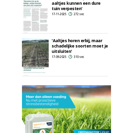
aaltjes kunnen een dure
tuin verpesten'
17-11-2025
272 sec
'Aaltjes horen erbij, maar
schadelijke soorten moet je
uitsluiten'
17-09-2025
310 sec