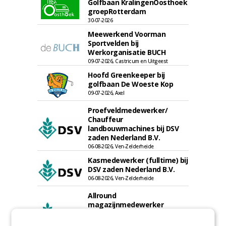
Golfbaan KralingenOosthoek
groepRotterdam
30-07-2026
Meewerkend Voorman
Sportvelden bij
Werkorganisatie BUCH
09-07-2026, Castricum en Uitgeest
Hoofd Greenkeeper bij
golfbaan De Woeste Kop
09-07-2026, Axel
Proefveldmedewerker/
Chauffeur
landbouwmachines bij DSV
zaden Nederland B.V.
06-08-2026, Ven-Zelderheide
Kasmedewerker (fulltime) bij
DSV zaden Nederland B.V.
06-08-2026, Ven-Zelderheide
Allround
magazijnmedewerker
(fulltime) bij DSV zaden
Nederland B.V.