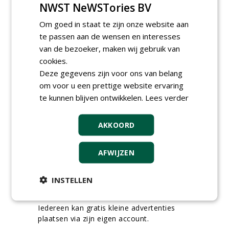
NWST NeWSTories BV
06-08-2026, Ven Zelderheide
Groeiplaats specialist bij
Om goed in staat te zijn onze website aan
Boomtotaalzorg32-40 uur
te passen aan de wensen en interesses
30-07-2026, Schalkwijk
van de bezoeker, maken wij gebruik van
Boominspecteur bij
cookies.
Boomtotaalzorg24-40 uur
Deze gegevens zijn voor ons van belang
30-07-2026, Schalkwijk
om voor u een prettige website ervaring
meer Groene Banen
te kunnen blijven ontwikkelen.
Lees verder
AKKOORD
AFWIJZEN
INSTELLEN
GREEN OUTLET
Iedereen kan gratis kleine advertenties
plaatsen via zijn eigen account.