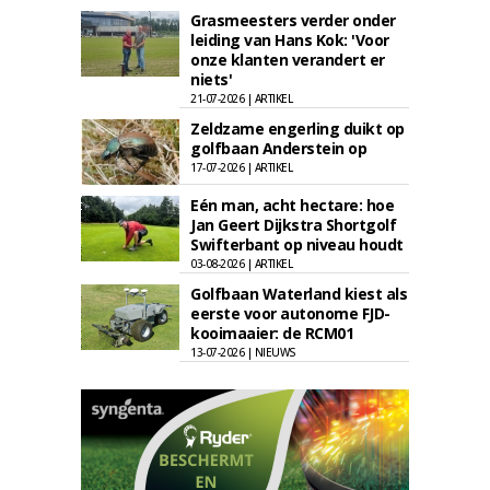
Grasmeesters verder onder
leiding van Hans Kok: 'Voor
onze klanten verandert er
niets'
21-07-2026 | ARTIKEL
Zeldzame engerling duikt op
golfbaan Anderstein op
17-07-2026 | ARTIKEL
Eén man, acht hectare: hoe
Jan Geert Dijkstra Shortgolf
Swifterbant op niveau houdt
03-08-2026 | ARTIKEL
Golfbaan Waterland kiest als
eerste voor autonome FJD-
kooimaaier: de RCM01
13-07-2026 | NIEUWS