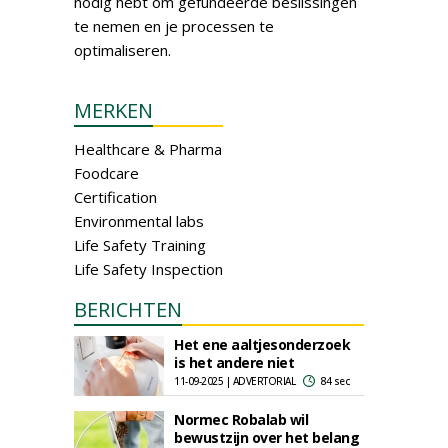
nodig hebt om gefundeerde beslissingen
te nemen en je processen te
optimaliseren.
MERKEN
Healthcare & Pharma
Foodcare
Certification
Environmental labs
Life Safety Training
Life Safety Inspection
BERICHTEN
Het ene aaltjesonderzoek
is het andere niet
11-09-2025 | ADVERTORIAL
84 sec
Normec Robalab wil
bewustzijn over het belang