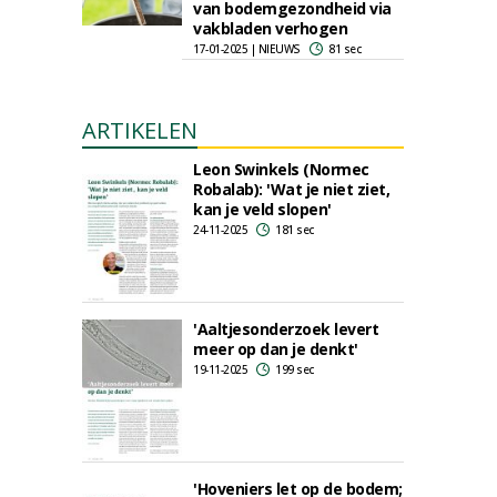
van bodemgezondheid via
vakbladen verhogen
17-01-2025 | NIEUWS
81 sec
ARTIKELEN
Leon Swinkels (Normec
Robalab): 'Wat je niet ziet,
kan je veld slopen'
24-11-2025
181 sec
'Aaltjesonderzoek levert
meer op dan je denkt'
19-11-2025
199 sec
'Hoveniers let op de bodem;