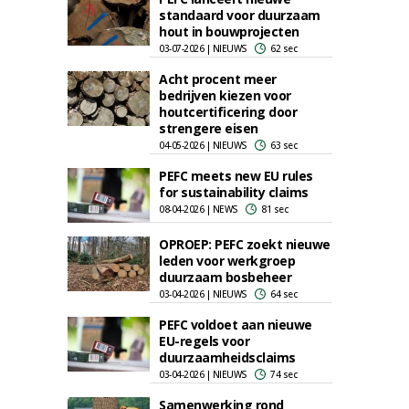
standaard voor duurzaam
hout in bouwprojecten
03-07-2026 | NIEUWS
62 sec
Acht procent meer
bedrijven kiezen voor
houtcertificering door
strengere eisen
04-05-2026 | NIEUWS
63 sec
PEFC meets new EU rules
for sustainability claims
08-04-2026 | NEWS
81 sec
OPROEP: PEFC zoekt nieuwe
leden voor werkgroep
duurzaam bosbeheer
03-04-2026 | NIEUWS
64 sec
PEFC voldoet aan nieuwe
EU-regels voor
duurzaamheidsclaims
03-04-2026 | NIEUWS
74 sec
Samenwerking rond