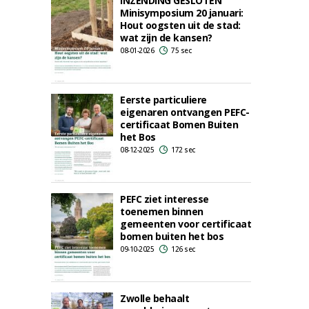
INZENDING GESLOTEN
Minisymposium 20 januari:
Hout oogsten uit de stad:
wat zijn de kansen?
08-01-2026
75 sec
Eerste particuliere
eigenaren ontvangen PEFC-
certificaat Bomen Buiten
het Bos
08-12-2025
172 sec
PEFC ziet interesse
toenemen binnen
gemeenten voor certificaat
bomen buiten het bos
09-10-2025
126 sec
Zwolle behaalt