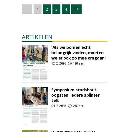
1
2
3
4
ARTIKELEN
'Als we bomen écht
belangrijk vinden, moeten
we er ook zo mee omgaan'
12-03-2026
193 sec
Symposium stadshout
oogsten: iedere splinter
telt
04-03-2026
280 sec