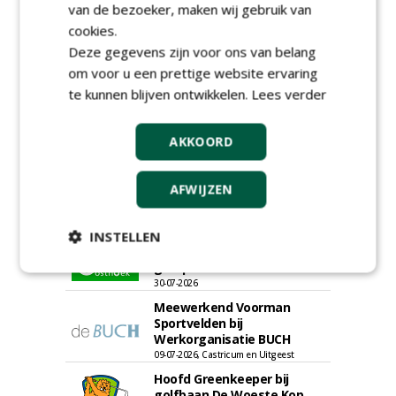
van de bezoeker, maken wij gebruik van
cookies.
Deze gegevens zijn voor ons van belang
om voor u een prettige website ervaring
te kunnen blijven ontwikkelen.
Lees verder
AKKOORD
AFWIJZEN
Hoofdgreenkeeper (m/v)
INSTELLEN
Golfbaan KralingenOosthoek
groepRotterdam
30-07-2026
Meewerkend Voorman
Sportvelden bij
Werkorganisatie BUCH
09-07-2026, Castricum en Uitgeest
Hoofd Greenkeeper bij
golfbaan De Woeste Kop