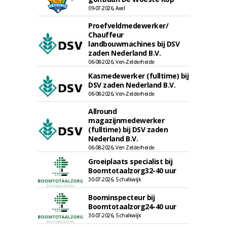
09-07-2026, Axel
Proefveldmedewerker/
Chauffeur
landbouwmachines bij DSV
zaden Nederland B.V.
06-08-2026, Ven-Zelderheide
Kasmedewerker (fulltime) bij
DSV zaden Nederland B.V.
06-08-2026, Ven-Zelderheide
Allround
magazijnmedewerker
(fulltime) bij DSV zaden
Nederland B.V.
06-08-2026, Ven Zelderheide
Groeiplaats specialist bij
Boomtotaalzorg32-40 uur
30-07-2026, Schalkwijk
Boominspecteur bij
Boomtotaalzorg24-40 uur
30-07-2026, Schalkwijk