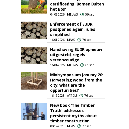
certificering 'Bomen Buiten
het Bos'
04-03-2026 | NIEUWS
59 sec
Enforcement of EUDR
postponed again, rules
simplified
16-01-2026 | NEWS
70 sec
Handhaving EUDR opnieuw
uitgesteld, regels
vereenvoudigd
16-01-2026 | NIEUWS
61 sec
Minisymposium January 20:
Harvesting wood from the
city: what are the
opportunities?
16-12-2025 | ARTICLE
76 sec
New book 'The Timber
Truth' addresses
persistent myths about
timber construction
09-12-2025 | NEWS
77 sec