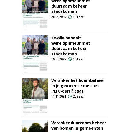
wereldprimeur met
duurzaam beheer
stadsbomen
28-04-2025
134 sec
Zwolle behaalt
wereldprimeur met
duurzaam beheer
stadsbomen
18-03-2025
134 sec
Veranker het boombeheer
in je gemeente met het
PEFC-certificaat
11-11-2024
258 sec
Veranker duurzaam beheer
van bomen in gemeenten