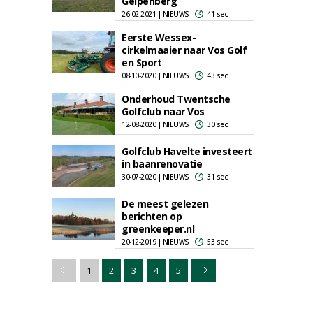
Gelpenberg
26-02-2021 | NIEUWS
41 sec
Eerste Wessex-
cirkelmaaier naar Vos Golf
en Sport
08-10-2020 | NIEUWS
43 sec
Onderhoud Twentsche
Golfclub naar Vos
12-08-2020 | NIEUWS
30 sec
Golfclub Havelte investeert
in baanrenovatie
30-07-2020 | NIEUWS
31 sec
De meest gelezen
berichten op
greenkeeper.nl
20-12-2019 | NIEUWS
53 sec
1
2
3
4
5