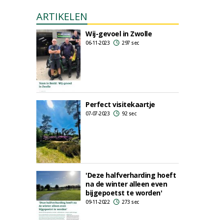
ARTIKELEN
Wij-gevoel in Zwolle
06-11-2023
297 sec
Perfect visitekaartje
07-07-2023
92 sec
'Deze halfverharding hoeft
na de winter alleen even
bijgepoetst te worden'
09-11-2022
273 sec