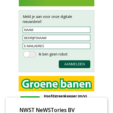
Meld je aan voor onze digitale
nieuwsbrief.
Hoofdgreenkeeper (m/v)
Golfbaan KralingenOosthoek
groepRotterdam
NWST NeWSTories BV
30-07-2026