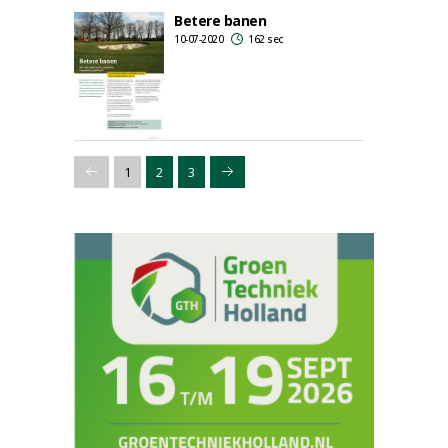
Betere banen
10-07-2020
162 sec
1
2
3