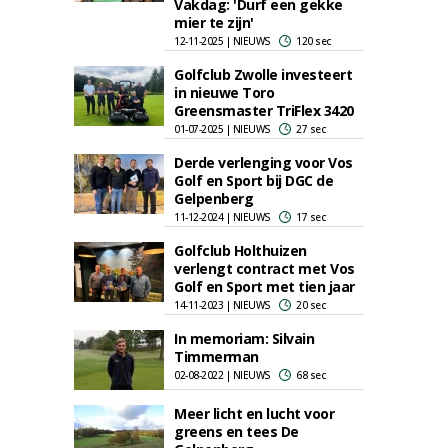
Vakdag: 'Durf een gekke
mier te zijn'
12-11-2025 | NIEUWS
120 sec
Golfclub Zwolle investeert
in nieuwe Toro
Greensmaster TriFlex 3420
01-07-2025 | NIEUWS
27 sec
Derde verlenging voor Vos
Golf en Sport bij DGC de
Gelpenberg
11-12-2024 | NIEUWS
17 sec
Golfclub Holthuizen
verlengt contract met Vos
Golf en Sport met tien jaar
14-11-2023 | NIEUWS
20 sec
In memoriam: Silvain
Timmerman
02-08-2022 | NIEUWS
68 sec
Meer licht en lucht voor
greens en tees De