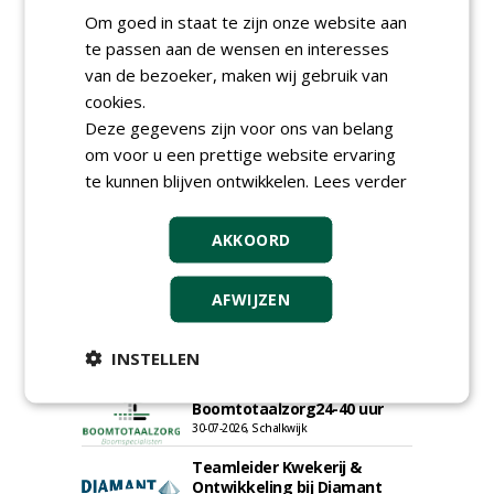
Proefveldmedewerker/
Om goed in staat te zijn onze website aan
Chauffeur
te passen aan de wensen en interesses
landbouwmachines bij DSV
van de bezoeker, maken wij gebruik van
zaden Nederland B.V.
06-08-2026, Ven-Zelderheide
cookies.
Kasmedewerker (fulltime) bij
Deze gegevens zijn voor ons van belang
DSV zaden Nederland B.V.
om voor u een prettige website ervaring
06-08-2026, Ven-Zelderheide
te kunnen blijven ontwikkelen.
Lees verder
Allround
magazijnmedewerker
AKKOORD
(fulltime) bij DSV zaden
Nederland B.V.
06-08-2026, Ven Zelderheide
AFWIJZEN
Groeiplaats specialist bij
Boomtotaalzorg32-40 uur
30-07-2026, Schalkwijk
INSTELLEN
Boominspecteur bij
Boomtotaalzorg24-40 uur
30-07-2026, Schalkwijk
Teamleider Kwekerij &
Ontwikkeling bij Diamant