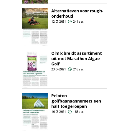
Alternatieven voor rough-
onderhoud
12-07-2021
241 sec
Olmix breidt assortiment
uit met Marathon Algae
Golf
23-04-2021
216 sec
Peloton
golfbaanaannemers een
halt toegeroepen
10-03-2021
186 sec