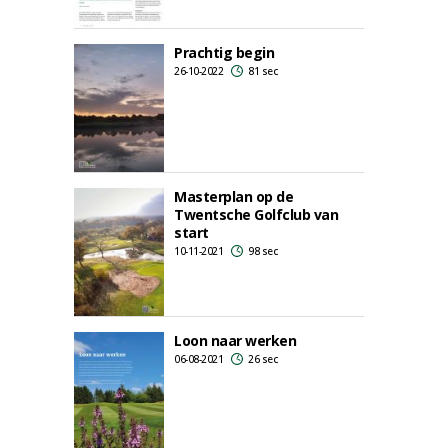
Prachtig begin
26-10-2022
81 sec
Masterplan op de
Twentsche Golfclub van
start
10-11-2021
98 sec
Loon naar werken
06-08-2021
26 sec