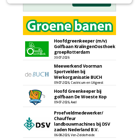
Hoofdgreenkeeper (m/v)
Golfbaan KralingenOosthoek
groepRotterdam
30-07-2026
Meewerkend Voorman
Sportvelden bij
Werkorganisatie BUCH
09-07-2026, Castricum en Uitgeest
Hoofd Greenkeeper bij
golfbaan De Woeste Kop
09-07-2026, Axel
Proefveldmedewerker/
Chauffeur
landbouwmachines bij DSV
zaden Nederland B.V.
06-08-2026, Ven-Zelderheide