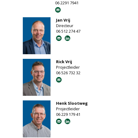
06 2291 7941
Jan Vrij
Directeur
06 512 274 47
Rick Vrij
Projectleider
06 526 732 32
Henk Slootweg
Projectleider
06 229 179 41