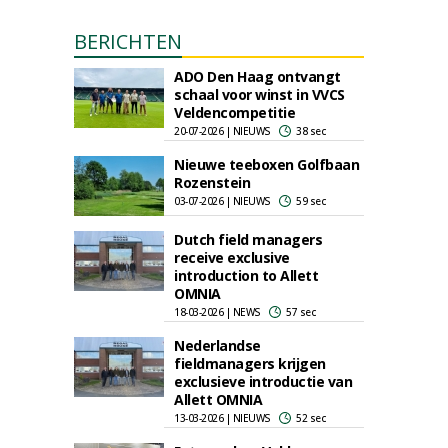
BERICHTEN
ADO Den Haag ontvangt
schaal voor winst in VVCS
Veldencompetitie
20-07-2026 | NIEUWS
38 sec
Nieuwe teeboxen Golfbaan
Rozenstein
03-07-2026 | NIEUWS
59 sec
Dutch field managers
receive exclusive
introduction to Allett
OMNIA
18-03-2026 | NEWS
57 sec
Nederlandse
fieldmanagers krijgen
exclusieve introductie van
Allett OMNIA
13-03-2026 | NIEUWS
52 sec