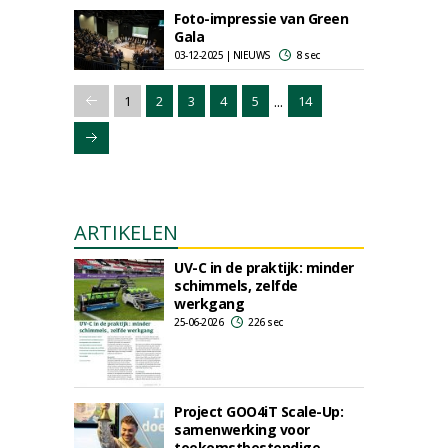
Foto-impressie van Green
Gala
03-12-2025 | NIEUWS
8 sec
...
1
2
3
4
5
14
ARTIKELEN
UV-C in de praktijk: minder
schimmels, zelfde
werkgang
25-06-2026
226 sec
Project GOO4iT Scale-Up:
samenwerking voor
toekomstbestendige