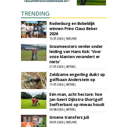
TRENDING
Rodenburg en Bobeldijk
winnen Prins Claus Beker
2026
15-07-2026 | NIEUWS
Grasmeesters verder onder
leiding van Hans Kok: 'Voor
onze klanten verandert er
niets'
21-07-2026 | ARTIKEL
Zeldzame engerling duikt op
golfbaan Anderstein op
17-07-2026 | ARTIKEL
Eén man, acht hectare: hoe
Jan Geert Dijkstra Shortgolf
Swifterbant op niveau houdt
03-08-2026 | ARTIKEL
Groene transfers juli
09-07-2026 | NIEUWS