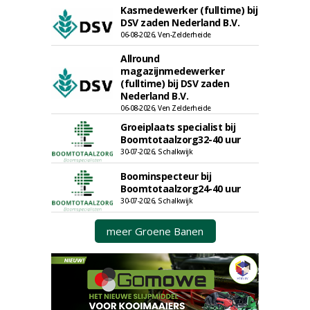
Kasmedewerker (fulltime) bij
DSV zaden Nederland B.V.
06-08-2026, Ven-Zelderheide
Allround
magazijnmedewerker
(fulltime) bij DSV zaden
Nederland B.V.
06-08-2026, Ven Zelderheide
Groeiplaats specialist bij
Boomtotaalzorg32-40 uur
30-07-2026, Schalkwijk
Boominspecteur bij
Boomtotaalzorg24-40 uur
30-07-2026, Schalkwijk
meer Groene Banen