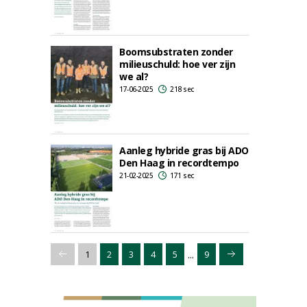
Boomsubstraten zonder
milieuschuld: hoe ver zijn
we al?
17-06-2025
218 sec
Aanleg hybride gras bij ADO
Den Haag in recordtempo
21-02-2025
171 sec
...
1
2
3
4
5
9