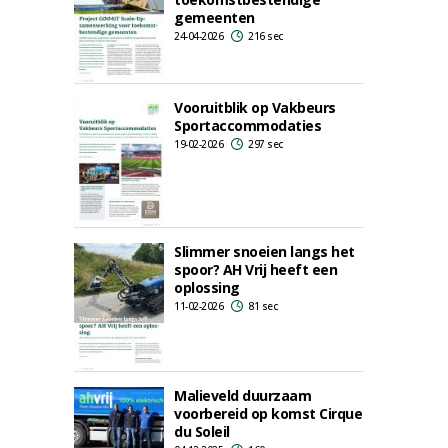
gemeenten
24-04-2026
216 sec
Vooruitblik op Vakbeurs
Sportaccommodaties
19-02-2026
297 sec
Slimmer snoeien langs het
spoor? AH Vrij heeft een
oplossing
11-02-2026
81 sec
Malieveld duurzaam
voorbereid op komst Cirque
du Soleil