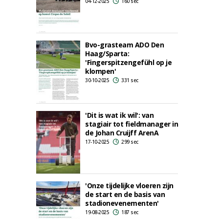
04-12-2025
160 sec
Bvo-grasteam ADO Den
Haag/Sparta:
'Fingerspitzengefühl op je
klompen'
30-10-2025
331 sec
'Dit is wat ik wil': van
stagiair tot fieldmanager in
de Johan Cruijff ArenA
17-10-2025
299 sec
'Onze tijdelijke vloeren zijn
de start en de basis van
stadionevenementen'
19-08-2025
187 sec