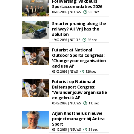
Fotoverslag: Vakbeurs
Sportaccomodaties 2026
06-03-2026 | NIEUWS
503 sec
Smarter pruning along the
railway? AH Vrij has the
solution
19-02-2026 | ARTICLE
92 sec
Futurist at National
Outdoor Sports Congress:
'Change your organisation
and use AI'
05-02-2026 | NEWS
126 sec
Futurist op Nationaal
Buitensport Congres:
'Verander jouw organisatie
en gebruik AI'
05-02-2026 | NIEUWS
113 sec
Arjan Knottnerus nieuwe
projectmanager bij Antea
Sport
03-12-2025 | NIEUWS
31 sec