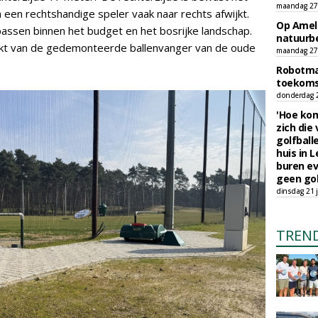
maandag 27 
een rechtshandige speler vaak naar rechts afwijkt.
Op Amela
passen binnen het budget en het bosrijke landschap.
natuurb
t van de gedemonteerde ballenvanger van de oude
maandag 27 
Robotmaa
toekoms
donderdag 23
'Hoe kom
zich die
golfball
huis in L
buren ev
geen gol
dinsdag 21 j
TREN