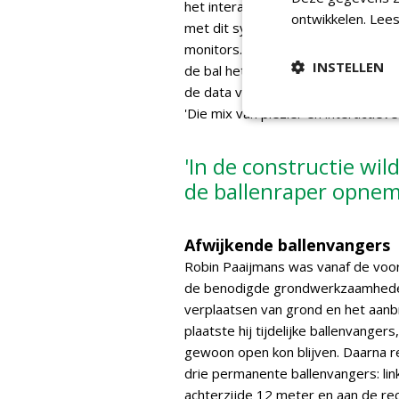
het interactief gamen mogelijk ma
ontwikkelen.
Lees
met dit systeem. 'Voor onze golfp
monitors. Die geven naast baldata 
INSTELLEN
de bal het blad van de golfclub r
de data van Toptracer. Zo ontstaat 
'Die mix van plezier en interactiev
'In de constructie wi
de ballenraper opnem
Afwijkende ballenvangers
Robin Paaijmans was vanaf de voor
de benodigde grondwerkzaamheden.
verplaatsen van grond en het aanb
plaatste hij tijdelijke ballenvange
gewoon open kon blijven. Daarna 
drie permanente ballenvangers: lin
achterzijde 12 meter en aan de rec