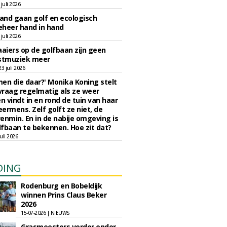
juli 2026
nd gaan golf en ecologisch
eheer hand in hand
juli 2026
iers op de golfbaan zijn geen
tmuziek meer
 juli 2026
en die daar?' Monika Koning stelt
 vraag regelmatig als ze weer
en vindt in en rond de tuin van haar
eermens. Zelf golft ze niet, de
enmin. En in de nabije omgeving is
fbaan te bekennen. Hoe zit dat?
uli 2026
DING
Rodenburg en Bobeldijk
winnen Prins Claus Beker
2026
15-07-2026 | NIEUWS
Grasmeesters verder onder