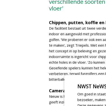
verschillende soorten
vloer'
Chippen, putten, koffie en 
De faciliteit bestaat uit twee ver
indoor en aangevuld met professio
golfen. 'We proberen er ook een a
te maken', zegt Triepels. Met een
het concept in op beleving en geze
indoorruimte is ingericht voor chi
echte holes in de vloer. 'Zo kunnen 
Geoefende spelers kunnen het hele 
verbeteren, terwijl fungolfers een b
bitterballen erbij.
NWST NeWS
Camera's en simulaties
Om goed in staat
Nieuw is het interactieve
Toptrace
bezoeker, maken w
geeft inzicht in snelheid , afstand
Deze gegevens zi