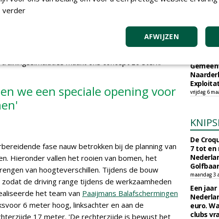
akt. Gevorderde golfers en professionals kunnen meer
 verder
rofessionals werken we met Foresight launch
TEND
ook clubdata. Camera's registreren bijvoorbeeld hoe
Sportbed
AFWIJZEN
aakt. Die gegevens kunnen weer worden gekoppeld aan
organisc
een compleet beeld van de slag', legt Triepels uit.
zondag 17 m
e trainingssimulaties maakt ons concept zo sterk.'
Gemeent
Naarder
Exploita
lden we een speciale opening voor
vrijdag 6 ma
en'
KNIPS
De Croqu
bereidende fase nauw betrokken bij de planning van
7 tot en
Nederla
 Hieronder vallen het rooien van bomen, het
Golfbaa
rengen van hoogteverschillen. Tijdens de bouw
maandag 3 
rs, zodat de driving range tijdens de werkzaamheden
Een jaar
realiseerde het team van
Paaijmans Balafschermingen
Nederlan
ksvoor 6 meter hoog, linksachter en aan de
euro. Wa
clubs vr
hterzijde 17 meter. 'De rechterzijde is bewust het