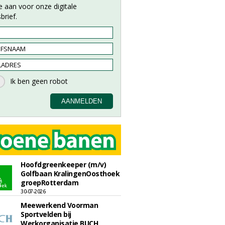
e aan voor onze digitale
brief.
Hoofdgreenkeeper (m/v)
Golfbaan KralingenOosthoek
groepRotterdam
30-07-2026
Meewerkend Voorman
Sportvelden bij
Werkorganisatie BUCH