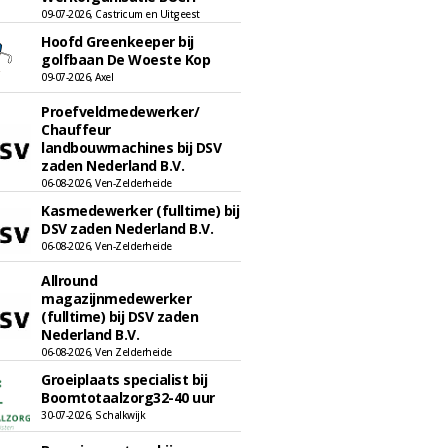
09-07-2026, Castricum en Uitgeest
Hoofd Greenkeeper bij
golfbaan De Woeste Kop
09-07-2026, Axel
Proefveldmedewerker/
Chauffeur
landbouwmachines bij DSV
zaden Nederland B.V.
06-08-2026, Ven-Zelderheide
Kasmedewerker (fulltime) bij
DSV zaden Nederland B.V.
06-08-2026, Ven-Zelderheide
Allround
magazijnmedewerker
(fulltime) bij DSV zaden
Nederland B.V.
06-08-2026, Ven Zelderheide
Groeiplaats specialist bij
Boomtotaalzorg32-40 uur
30-07-2026, Schalkwijk