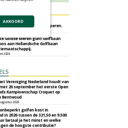
ERS
rijf Rotterdam gunt semi
AKKOORD
he meststoffen aan Van Iperen.
ei 2026
e Gooise Meren gunt Golfbaan
bos aan Hollandsche Golfbaan
tiemaatschappij.
art 2026
ELS
et Vereniging Nederland houdt van
 met 20 september het eerste Open
nds Kampioenschap Croquet op
n Bentwoud
augustus 2026
 onbeperkt golfen kost in
d in 2026 tussen de 321,50 en 9.500
ar betaal je het minst en welke
agen de hoogste contributie?