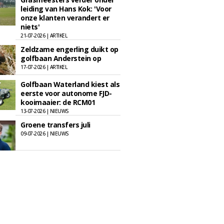
leiding van Hans Kok: 'Voor
onze klanten verandert er
niets'
21-07-2026 | ARTIKEL
Zeldzame engerling duikt op
golfbaan Anderstein op
17-07-2026 | ARTIKEL
Golfbaan Waterland kiest als
eerste voor autonome FJD-
kooimaaier: de RCM01
13-07-2026 | NIEUWS
Groene transfers juli
09-07-2026 | NIEUWS