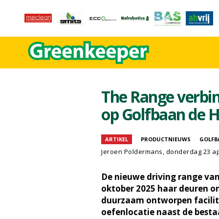
The Range verbin
op Golfbaan de 
ARTIKEL
PRODUCTNIEUWS
GOLFB
Jeroen Poldermans
, donderdag 23 ap
De nieuwe driving range va
oktober 2025 haar deuren o
duurzaam ontworpen facilite
oefenlocatie naast de besta