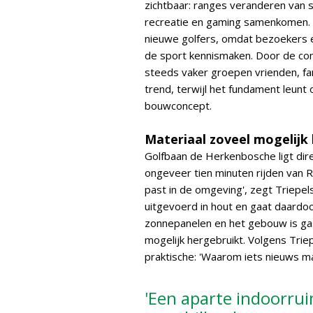
zichtbaar: ranges veranderen van s
recreatie en gaming samenkomen. Z
nieuwe golfers, omdat bezoekers 
de sport kennismaken. Door de co
steeds vaker groepen vrienden, fami
trend, terwijl het fundament leun
bouwconcept.
Materiaal zoveel mogelijk
Golfbaan de Herkenbosche ligt dir
ongeveer tien minuten rijden van
past in de omgeving', zegt Triepe
uitgevoerd in hout en gaat daardoor
zonnepanelen en het gebouw is gas
mogelijk hergebruikt. Volgens Tri
praktische: 'Waarom iets nieuws m
'Een aparte indoorru