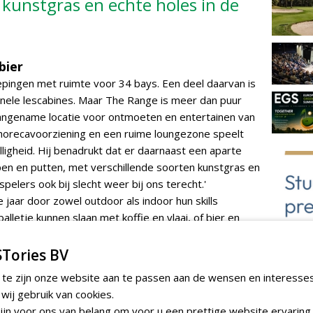
 kunstgras en echte holes in de
bier
diepingen met ruimte voor 34 bays. Een deel daarvan is
nele lescabines. Maar The Range is meer dan puur
angename locatie voor ontmoeten en entertainen van
 horecavoorziening en een ruime loungezone speelt
lligheid. Hij benadrukt dat er daarnaast een aparte
ppen en putten, met verschillende soorten kunstgras en
spelers ook bij slecht weer bij ons terecht.'
jaar door zowel outdoor als indoor hun skills
alletje kunnen slaan met koffie en vlaai, of bier en
Tories BV
 te zijn onze website aan te passen aan de wensen en interesse
r
. Dit camerasysteem volgt de bal na elke slag en
ij gebruik van cookies.
 en precisie. Leuk voor de recreatieve spelers, omdat
jn voor ons van belang om voor u een prettige website ervaring 