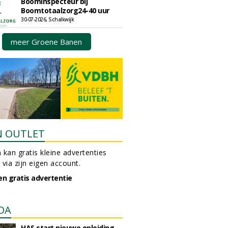
Boominspecteur bij
Boomtotaalzorg24-40 uur
30-07-2026, Schalkwijk
meer Groene Banen
N OUTLET
 kan gratis kleine advertenties
 via zijn eigen account.
en gratis advertentie
DA
HAS start nieuwe opleiding