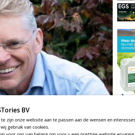
Tories BV
TEND
 te zijn onze website aan te passen aan de wensen en interesse
Sportbed
organisc
ij gebruik van cookies.
zondag 17 m
jn voor ons van belang om voor u een prettige website ervaring 
gen: werkt dit ook op zandbodems met weinig