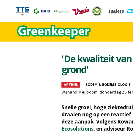
'De kwaliteit van
grond'
ARTIKEL
BODEM & BODEMBIOLOGIE
Wijnand Meijboom
, donderdag 26 fe
Snelle groei, hoge ziektedru
draaien nog op een reactie
deze aanpak. Volgens Rowa
Ecosolutions
, en adviseur R