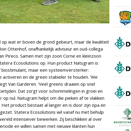
op wat er boven de grond gebeurt, maar de kwaliteit
 Ron Ottenhof, onafhankelijk adviseur en oud-collega
an Pireco. Samen met zijn zoon Corne en kleinzoon
tatera Ecosolutions op. Hun product Natugram is
 biostimulant, maar een systeemversterker:
ctiveren en de green stabieler te houden. 'We
zegt Van Garderen. 'Veel greens draaien op snel
ietijden. Dat zorgt voor schommelingen in groei en
r op nul. Natugram helpt om die pieken af te vlakken
 Het product bestaat al langer en is door zijn opa en
 gezet. Statera Ecosolutions wil vanaf nu met behulp
ereld intensiever bewerken. Zij beschikken al over
periode en willen samen met nieuwe klanten hun