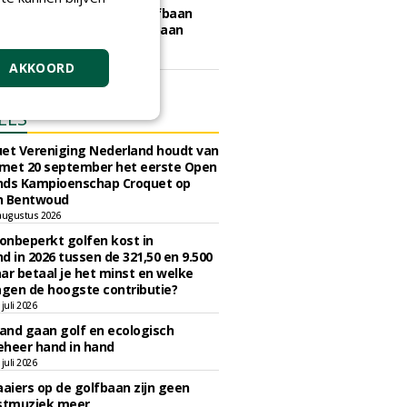
e Gooise Meren gunt Golfbaan
bos aan Hollandsche Golfbaan
tiemaatschappij.
art 2026
AKKOORD
ELS
et Vereniging Nederland houdt van
 met 20 september het eerste Open
nds Kampioenschap Croquet op
n Bentwoud
augustus 2026
 onbeperkt golfen kost in
d in 2026 tussen de 321,50 en 9.500
ar betaal je het minst en welke
agen de hoogste contributie?
juli 2026
nd gaan golf en ecologisch
eheer hand in hand
juli 2026
iers op de golfbaan zijn geen
tmuziek meer