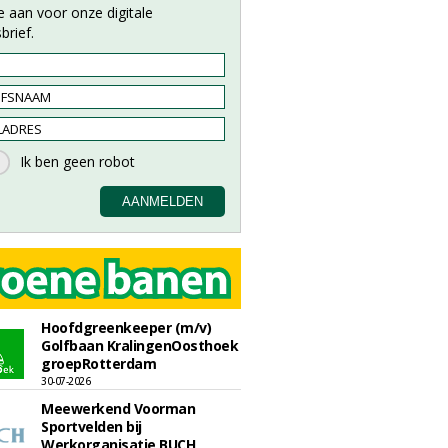
e aan voor onze digitale
brief.
Hoofdgreenkeeper (m/v)
Golfbaan KralingenOosthoek
groepRotterdam
30-07-2026
Meewerkend Voorman
Sportvelden bij
Werkorganisatie BUCH