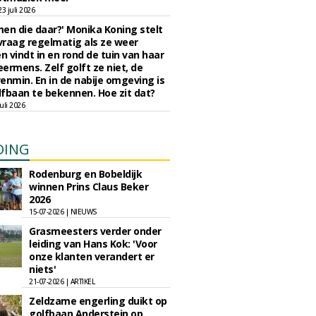
 juli 2026
en die daar?' Monika Koning stelt
 vraag regelmatig als ze weer
en vindt in en rond de tuin van haar
eermens. Zelf golft ze niet, de
enmin. En in de nabije omgeving is
fbaan te bekennen. Hoe zit dat?
uli 2026
DING
Rodenburg en Bobeldijk
winnen Prins Claus Beker
2026
15-07-2026 | NIEUWS
Grasmeesters verder onder
leiding van Hans Kok: 'Voor
onze klanten verandert er
niets'
21-07-2026 | ARTIKEL
Zeldzame engerling duikt op
golfbaan Anderstein op