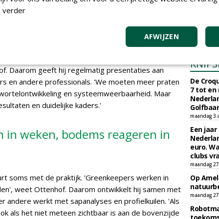
Gemeent
 verder
zegt Ottenhof. 'Daarom doen we vooraf altijd een
Naarder
Hoe actief is het systeem? Op basis daarvan geven we
Exploita
 of het systeem in staat is om onze input ook echt te
vrijdag 6 ma
AFWIJZEN
een om de juiste toepassing. Kennisoverdracht is
en andere keuzes maken, als je niet begrijpt hoe het
KNIPS
f. Daarom geeft hij regelmatig presentaties aan
De Croqu
s en andere professionals. 'We moeten meer praten
7 tot en
wortelontwikkeling en systeemweerbaarheid. Maar
Nederla
ultaten en duidelijke kaders.'
Golfbaa
maandag 3 
Een jaar
 in weken, bodems reageren in
Nederlan
euro. Wa
clubs vr
maandag 27 
uurt soms met de praktijk. 'Greenkeepers werken in
Op Amela
natuurb
n', weet Ottenhof. Daarom ontwikkelt hij samen met
maandag 27 
 andere werkt met sapanalyses en profielkuilen. 'Als
Robotmaa
ook als het niet meteen zichtbaar is aan de bovenzijde
toekoms