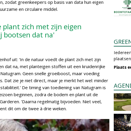
n, zodat greenkeepers op basis van data hun eigen
uurzame en circulaire middel.
 plant zich met zijn eigen
j bootsen dat na'
GREE
Iedereen
plaatsen
nhof uit: 'In de natuur voedt de plant zich met zijn
n dat na, met planteigen stoffen uit een kruidenrijke
Plaats e
 Natugram. Geen snelle groeiboost, maar voeding
 Dat zie je niet direct, maar je merkt het wel: minder
AGEN
tabiliteit.' De timing van toediening van Natugram is
 seizoen beginnen, zodra de bodem en plant uit de
Garderen. 'Daarna regelmatig bijvoeden. Niet veel,
ekent dit om de twee à drie weken.