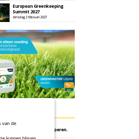
European Greenkeeping
Summit 2027
dinsdag 2 februari 2027
ERS
s van de
rijf Rotterdam gunt semi
he meststoffen aan Van Iperen.
ei 2026
te kunnen blijven