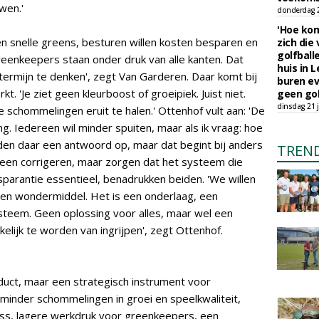
wen.'
donderdag 23
'Hoe kom
len snelle greens, besturen willen kosten besparen en
zich die
golfball
reenkeepers staan onder druk van alle kanten. Dat
huis in L
termijn te denken', zegt Van Garderen. Daar komt bij
buren ev
. 'Je ziet geen kleurboost of groeipiek. Juist niet.
geen gol
dinsdag 21 j
e schommelingen eruit te halen.' Ottenhof vult aan: 'De
g. Iedereen wil minder spuiten, maar als ik vraag: hoe
bieden daar een antwoord op, maar dat begint bij anders
TREN
een corrigeren, maar zorgen dat het systeem die
nsparantie essentieel, benadrukken beiden. 'We willen
een wondermiddel. Het is een onderlaag, een
ysteem. Geen oplossing voor alles, maar wel een
elijk te worden van ingrijpen', zegt Ottenhof.
duct, maar een strategisch instrument voor
minder schommelingen in groei en speelkwaliteit,
ess, lagere werkdruk voor greenkeepers, een