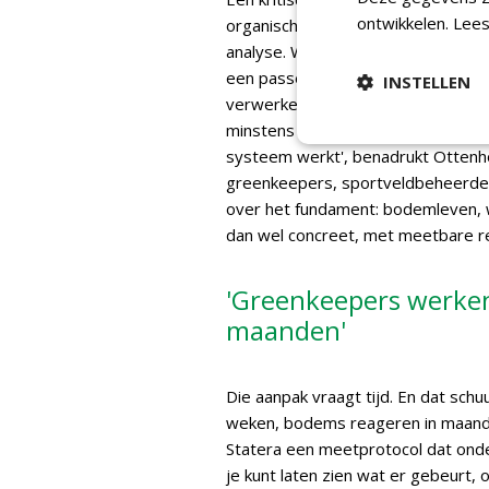
ontwikkelen.
Lees
organische stof? 'Dat is terecht', 
analyse. Wat zit er in de bodem? 
een passend advies. Het gaat erom
INSTELLEN
verwerken.' Maar het gaat niet all
minstens zo belangrijk. 'Je kunt ge
systeem werkt', benadrukt Ottenho
greenkeepers, sportveldbeheerder
over het fundament: bodemleven, 
dan wel concreet, met meetbare res
'Greenkeepers werken
maanden'
Die aanpak vraagt tijd. En dat sch
weken, bodems reageren in maande
Statera een meetprotocol dat onder
je kunt laten zien wat er gebeurt, 