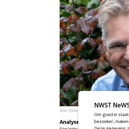
NWST NeWS
Ron Ottenhof
Om goed in staat
Analyse
bezoeker, maken w
Deze gegevens zi
Een kritische greenkeeper zal vra