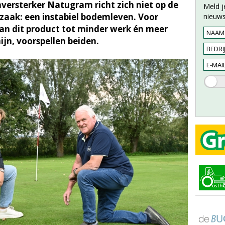
versterker Natugram richt zich niet op de
Meld j
aak: een instabiel bodemleven. Voor
nieuws
van dit product tot minder werk én meer
ijn, voorspellen beiden.