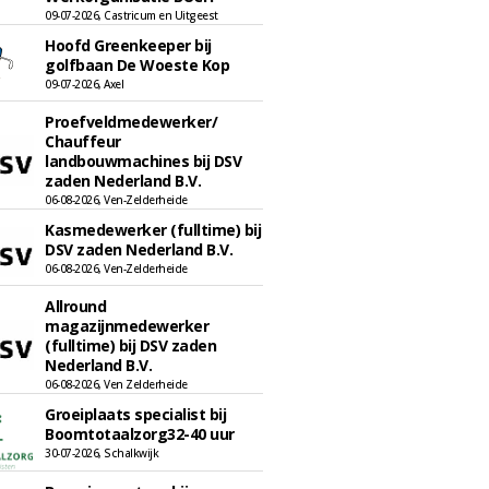
09-07-2026, Castricum en Uitgeest
Hoofd Greenkeeper bij
golfbaan De Woeste Kop
09-07-2026, Axel
Proefveldmedewerker/
Chauffeur
landbouwmachines bij DSV
zaden Nederland B.V.
06-08-2026, Ven-Zelderheide
Kasmedewerker (fulltime) bij
DSV zaden Nederland B.V.
06-08-2026, Ven-Zelderheide
Allround
magazijnmedewerker
(fulltime) bij DSV zaden
Nederland B.V.
06-08-2026, Ven Zelderheide
Groeiplaats specialist bij
Boomtotaalzorg32-40 uur
30-07-2026, Schalkwijk