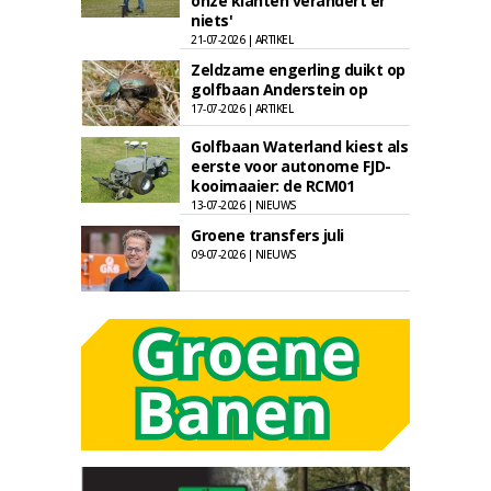
onze klanten verandert er
niets'
21-07-2026 | ARTIKEL
Zeldzame engerling duikt op
golfbaan Anderstein op
17-07-2026 | ARTIKEL
Golfbaan Waterland kiest als
eerste voor autonome FJD-
kooimaaier: de RCM01
13-07-2026 | NIEUWS
Groene transfers juli
09-07-2026 | NIEUWS