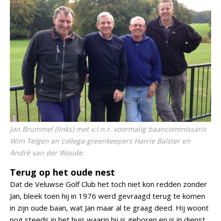
Jan Brummel (links) met v.l.n.r. voormalig baancommissaris
Wim Telgen en collega-greenkeepers Harrie Balster en
André van der Woude.
Terug op het oude nest
Dat de Veluwse Golf Club het toch niet kon redden zonder
Jan, bleek toen hij in 1976 werd gevraagd terug te komen
in zijn oude baan, wat Jan maar al te graag deed. Hij woont
nog steeds in het huis waarin hij is geboren en is in dienst