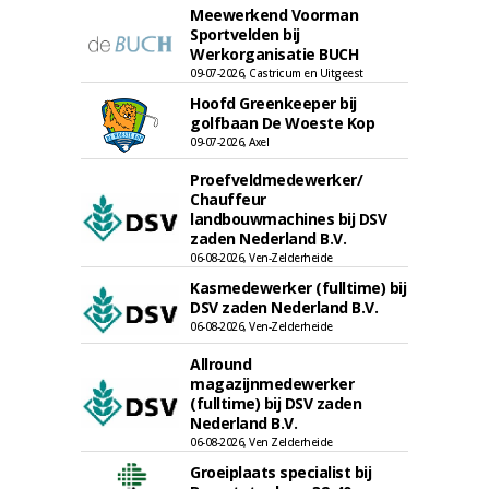
Meewerkend Voorman
Sportvelden bij
Werkorganisatie BUCH
09-07-2026, Castricum en Uitgeest
Hoofd Greenkeeper bij
golfbaan De Woeste Kop
09-07-2026, Axel
Proefveldmedewerker/
Chauffeur
landbouwmachines bij DSV
zaden Nederland B.V.
06-08-2026, Ven-Zelderheide
Kasmedewerker (fulltime) bij
DSV zaden Nederland B.V.
06-08-2026, Ven-Zelderheide
Allround
magazijnmedewerker
(fulltime) bij DSV zaden
Nederland B.V.
06-08-2026, Ven Zelderheide
Groeiplaats specialist bij