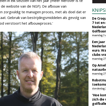
en in elk seizoen van het jaar (meer hierover is te
p de website van de NGF). De afbouw van
KNIPS
 en zorgvuldig te managen proces, met als doel dat er
aat. Gebruik van bestrijdingsmiddelen als gevolg van
De Croqu
7 tot en
rbod verstoort het afbouwproces.'
Nederla
Golfbaa
maandag 3 
Een jaar
Nederlan
euro. Wa
clubs vr
maandag 27 
Op Amela
natuurb
maandag 27 
Robotmaa
toekoms
donderdag 23
'Hoe kom
zich die
golfball