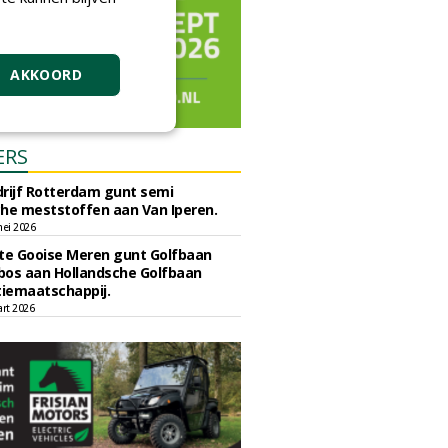
AKKOORD
ERS
rijf Rotterdam gunt semi
he meststoffen aan Van Iperen.
ei 2026
e Gooise Meren gunt Golfbaan
bos aan Hollandsche Golfbaan
tiemaatschappij.
art 2026