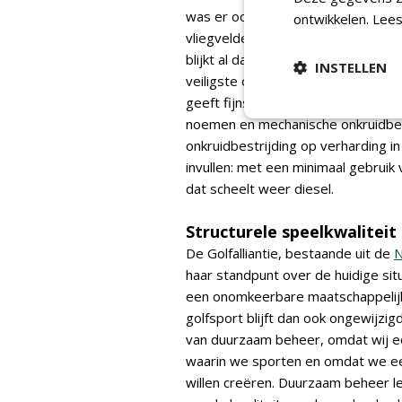
was er ook nog een hele rits uitzo
ontwikkelen.
Lees
vliegvelden, de petrochemische ind
blijkt al dat het teruggrijpen na
INSTELLEN
veiligste oplossing is. Onkruidbran
geeft fijnstof. Dan is het wat ee
noemen en mechanische onkruidbest
onkruidbestrijding op verharding i
invullen: met een minimaal gebruik
dat scheelt weer diesel.
Structurele speelkwaliteit
De Golfalliantie, bestaande uit de
haar standpunt over de huidige situ
een onomkeerbare maatschappelijke
golfsport blijft dan ook ongewijzig
van duurzaam beheer, omdat wij e
waarin we sporten en omdat we ee
willen creëren. Duurzaam beheer lei