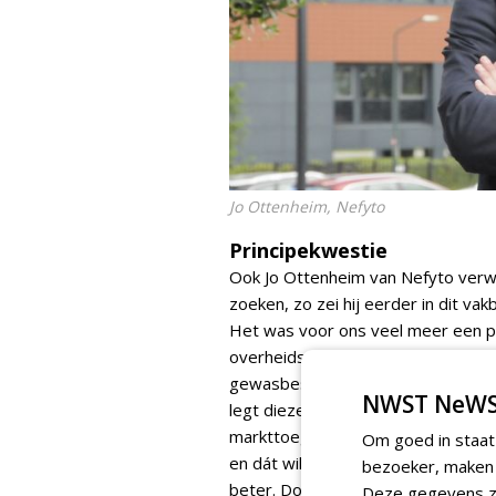
Jo Ottenheim, Nefyto
Principekwestie
Ook Jo Ottenheim van Nefyto verwa
zoeken, zo zei hij eerder in dit va
Het was voor ons veel meer een pr
overheidsorgaan [Ctgb, red.] een 
gewasbeschermingsmiddel, waarbij 
NWST NeWS
legt diezelfde overheid daar dan a
markttoegang hebt, maar niemand h
Om goed in staat
en dát wilden we aan de kaak ste
bezoeker, maken w
beter. Door het verbod werden die 
Deze gegevens zi