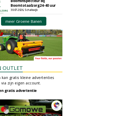
Boominspecteur bij
Boomtotaalzorg24-40 uur
30-07-2026, Schalkwijk
meer Groene Banen
N OUTLET
 kan gratis kleine advertenties
 via zijn eigen account.
en gratis advertentie