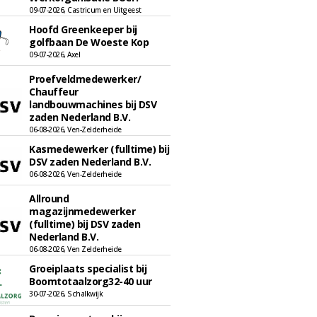
09-07-2026, Castricum en Uitgeest
Hoofd Greenkeeper bij
golfbaan De Woeste Kop
09-07-2026, Axel
Proefveldmedewerker/
Chauffeur
landbouwmachines bij DSV
zaden Nederland B.V.
06-08-2026, Ven-Zelderheide
Kasmedewerker (fulltime) bij
DSV zaden Nederland B.V.
06-08-2026, Ven-Zelderheide
Allround
magazijnmedewerker
(fulltime) bij DSV zaden
Nederland B.V.
06-08-2026, Ven Zelderheide
Groeiplaats specialist bij
Boomtotaalzorg32-40 uur
30-07-2026, Schalkwijk