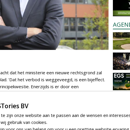
AGEN
cht dat het ministerie een nieuwe rechtsgrond zal
kblad. 'Dat het verbod is weggeveegd, is een bijeffect.
incipekwestie. Enerzijds is er door een
toelating afgegeven voor een
de effecten zorgvuldig zijn beoordeeld. Anderzijds
Tories BV
ndere spelregels naast, waardoor je wel
et middel vervolgens mag gebruiken. Dat klopt niet
 te zijn onze website aan te passen aan de wensen en interesse
llen. Gewasbeschermingsmiddelen worden ook steeds
ij gebruik van cookies.
ontwikkeling en die innovatie tenietgedaan. Verder
jn voor ons van belang om voor u een prettige website ervaring 