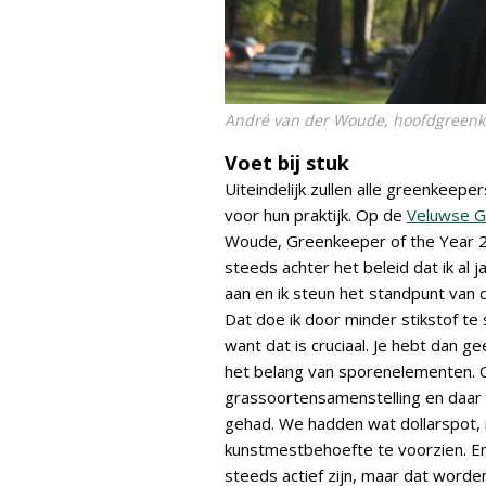
André van der Woude, hoofdgreenk
Voet bij stuk
Uiteindelijk zullen alle greenkeep
voor hun praktijk. Op de
Veluwse G
Woude, Greenkeeper of the Year 2
steeds achter het beleid dat ik al j
aan en ik steun het standpunt van 
Dat doe ik door minder stikstof te 
want dat is cruciaal. Je hebt dan 
het belang van sporenelementen.
grassoortensamenstelling en daar b
gehad. We hadden wat dollarspot,
kunstmestbehoefte te voorzien. 
steeds actief zijn, maar dat worden