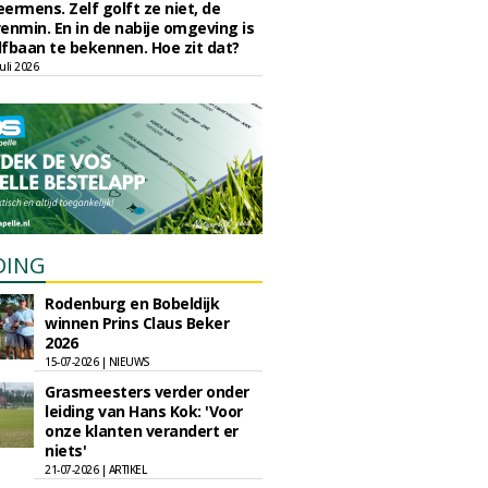
eermens. Zelf golft ze niet, de
enmin. En in de nabije omgeving is
fbaan te bekennen. Hoe zit dat?
uli 2026
DING
Rodenburg en Bobeldijk
winnen Prins Claus Beker
2026
15-07-2026 | NIEUWS
Grasmeesters verder onder
leiding van Hans Kok: 'Voor
onze klanten verandert er
niets'
21-07-2026 | ARTIKEL