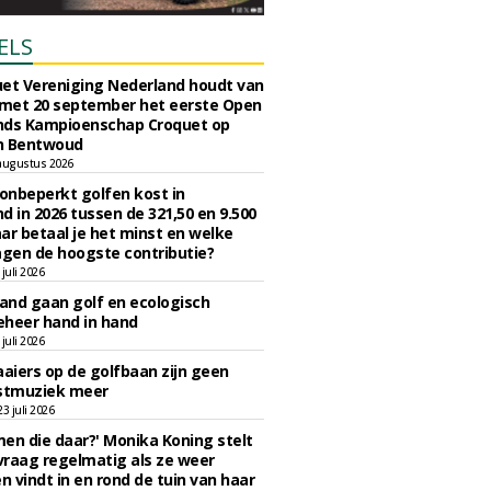
ELS
et Vereniging Nederland houdt van
 met 20 september het eerste Open
nds Kampioenschap Croquet op
n Bentwoud
augustus 2026
 onbeperkt golfen kost in
d in 2026 tussen de 321,50 en 9.500
ar betaal je het minst en welke
agen de hoogste contributie?
juli 2026
nd gaan golf en ecologisch
eheer hand in hand
juli 2026
iers op de golfbaan zijn geen
tmuziek meer
 juli 2026
en die daar?' Monika Koning stelt
 vraag regelmatig als ze weer
en vindt in en rond de tuin van haar