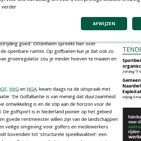
nderingen op het verbod: voor invasieve exoten,
 verder
ustrie, de spoorwegen en militaire terreinen. Hieruit
ar gewasbeschermingsmiddelen soms de beste en
AFWIJZEN
den geeft CO2-uitstoot en risico's op brand. Borstelen
nzijdig om gewasbeschermingsmiddelen slecht te
rijding goed.' Ottenheim spreekt hier over
TEND
n de openbare ruimte. Op golfbanen kun je dat ook zo
 van groeiregulator zou je minder hoeven te maaien en
Sportbed
organisc
zondag 17 m
Gemeent
Naarder
NGF
,
NVG
en
NGA
, kwam daags na de uitspraak met
Exploita
atie: 'De Golfalliantie is van mening dat duurzaamheid
vrijdag 6 ma
 ontwikkeling is en de stip aan de horizon voor de
d. De golfsport is in Nederland pionier op het gebied
en goede rentmeester willen zijn van de landschappen
n veilige omgeving voor golfers en medewerkers
dt bovendien tot 'structurele speelkwaliteit': een