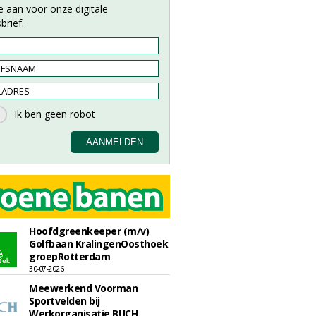
e aan voor onze digitale
brief.
Hoofdgreenkeeper (m/v)
Golfbaan KralingenOosthoek
groepRotterdam
30-07-2026
Meewerkend Voorman
Sportvelden bij
Werkorganisatie BUCH