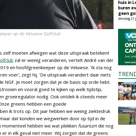
huis in L
buren ev
geen gol
dinsdag 21 j
eeper op de Veluwse Golfclub
ers zelf moeten afwegen wat deze uitspraak betekent
olfclub
zal er weinig veranderen, vertelt André van der
019 en hoofdgreenkeeper op de Veluwse. 'Ik sta nog
TREN
aren voer', zegt hij. 'De uitspraak verandert daar niets
de NGF. Je moet zorgen dat je de basis op orde hebt.
strooien en vooral goed te kijken op welk tijdstip,
geen groeiregulator nodig. Ook ontdek ik steeds meer
 Onze greens hebben een goede
en ik trots op. Dit jaar hebben we weinig ziektedruk
 maar dat konden we wegwerken door op tijd in de
En momenteel hebben we wat plekken
fusarium
die nog
 er in elk geval niet meer. Wij zorgen dat de greens