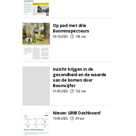
Op pad met drie
Boominspecteurs
03-10-2025
165 sec
Inzicht krijgen in de
gezondheid en de waarde
van de bomen door
Boomcijfer
31-05-2025
152 sec
Nieuw: GRIB Dashboard
10-05-2025
39 sec