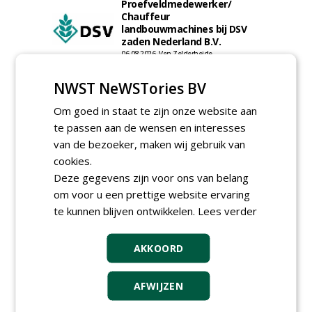
Proefveldmedewerker/
Chauffeur
landbouwmachines bij DSV
zaden Nederland B.V.
06-08-2026, Ven-Zelderheide
Kasmedewerker (fulltime) bij
NWST NeWSTories BV
DSV zaden Nederland B.V.
06-08-2026, Ven-Zelderheide
Om goed in staat te zijn onze website aan
Allround
te passen aan de wensen en interesses
magazijnmedewerker
van de bezoeker, maken wij gebruik van
(fulltime) bij DSV zaden
Nederland B.V.
cookies.
06-08-2026, Ven Zelderheide
Deze gegevens zijn voor ons van belang
Groeiplaats specialist bij
om voor u een prettige website ervaring
Boomtotaalzorg32-40 uur
te kunnen blijven ontwikkelen.
Lees verder
30-07-2026, Schalkwijk
Boominspecteur bij
AKKOORD
Boomtotaalzorg24-40 uur
30-07-2026, Schalkwijk
AFWIJZEN
meer Groene Banen