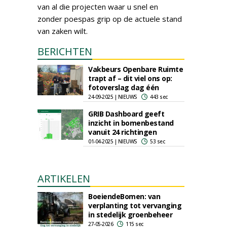
van al die projecten waar u snel en
zonder poespas grip op de actuele stand
van zaken wilt.
BERICHTEN
Vakbeurs Openbare Ruimte
trapt af – dit viel ons op:
fotoverslag dag één
24-09-2025 | NIEUWS
443 sec
GRIB Dashboard geeft
inzicht in bomenbestand
vanuit 24 richtingen
01-04-2025 | NIEUWS
53 sec
ARTIKELEN
BoeiendeBomen: van
verplanting tot vervanging
in stedelijk groenbeheer
27-05-2026
115 sec